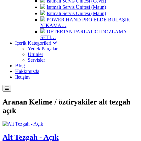
Isıtmalı Servis Ünitesi (Ceviz)
Isıtmalı Servis Ünitesi (Maun)
Isıtmalı Servis Ünitesi (Maun)
POWER HAND PRO ELDE BULAŞIK
YIKAMA…
DETERJAN PARLATICI DOZLAMA
SETI…
İçerik Kategorileri
Yedek Parçalar
Ürünler
Servisler
Blog
Hakkımızda
İletişim
Aranan Kelime /
öztiryakiler alt tezgah
açık
Alt Tezgah - Açık