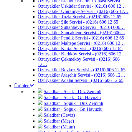
Öztiryakiler İstanbul Anadolu Yakası Servisi…
Öztiryakiler Üsküdar Servisi - (0216) 606 12…
Öztiryakiler Ümraniye Servisi - (0216) 606 12…
Öztiryakiler Tuzla Servisi - (0216) 606 12 65
Öztiryakiler Şile Servisi - (0216) 606 12 65
Öztiryakiler Sultanbeyli Servisi - (0216) 606…
Öztiryakiler Sancaktepe Servisi - (0216) 606…
Öztiryakiler Pendik Servisi - (0216) 606 12 65
Öztiryakiler Maltepe Servisi - (0216) 606 12…
Öztiryakiler Kartal Servisi - (0216) 606 12 65
Öztiryakiler Kadıköy Servisi - (0216) 606 12…
Öztiryakiler Çekmeköy Servisi - (0216) 606
12…
Öztiryakiler Beykoz Servisi - (0216) 606 12 65
Öztiryakiler Ataşehir Servisi - (0216) 606 12…
Öztiryakiler Adalar Servisi - (0216) 606 12 65
Ürünler
Saladbar - Sıcak - Düz Zeminli
Saladbar - Sıcak - Gn Havuzlu
Saladbar - Soğuk - Düz Zeminli
Saladbar - Soğuk - Gn Havuzlu
Saladbar (Ceviz)
Saladbar (Meşe)
Saladbar (Maun)