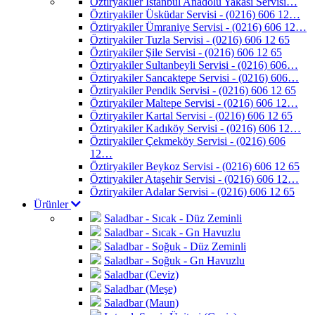
Öztiryakiler İstanbul Anadolu Yakası Servisi…
Öztiryakiler Üsküdar Servisi - (0216) 606 12…
Öztiryakiler Ümraniye Servisi - (0216) 606 12…
Öztiryakiler Tuzla Servisi - (0216) 606 12 65
Öztiryakiler Şile Servisi - (0216) 606 12 65
Öztiryakiler Sultanbeyli Servisi - (0216) 606…
Öztiryakiler Sancaktepe Servisi - (0216) 606…
Öztiryakiler Pendik Servisi - (0216) 606 12 65
Öztiryakiler Maltepe Servisi - (0216) 606 12…
Öztiryakiler Kartal Servisi - (0216) 606 12 65
Öztiryakiler Kadıköy Servisi - (0216) 606 12…
Öztiryakiler Çekmeköy Servisi - (0216) 606
12…
Öztiryakiler Beykoz Servisi - (0216) 606 12 65
Öztiryakiler Ataşehir Servisi - (0216) 606 12…
Öztiryakiler Adalar Servisi - (0216) 606 12 65
Ürünler
Saladbar - Sıcak - Düz Zeminli
Saladbar - Sıcak - Gn Havuzlu
Saladbar - Soğuk - Düz Zeminli
Saladbar - Soğuk - Gn Havuzlu
Saladbar (Ceviz)
Saladbar (Meşe)
Saladbar (Maun)