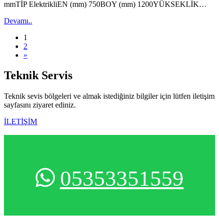
mmTİP ElektrikliEN (mm) 750BOY (mm) 1200YÜKSEKLİK…
Devamı..
(current)
1
2
»
Teknik
Servis
Teknik sevis bölgeleri ve almak istediğiniz bilgiler için lütfen iletişim
sayfasını ziyaret ediniz.
İLETİŞİM
05353351559