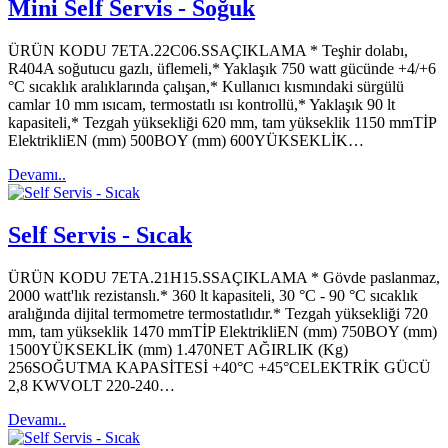
Mini Self Servis - Soğuk
ÜRÜN KODU 7ETA.22C06.SSAÇIKLAMA * Teşhir dolabı,
R404A soğutucu gazlı, üflemeli,* Yaklaşık 750 watt gücünde +4/+6
°C sıcaklık aralıklarında çalışan,* Kullanıcı kısmındaki sürgülü
camlar 10 mm ısıcam, termostatlı ısı kontrollü,* Yaklaşık 90 lt
kapasiteli,* Tezgah yüksekliği 620 mm, tam yükseklik 1150 mmTİP
ElektrikliEN (mm) 500BOY (mm) 600YÜKSEKLİK…
Devamı..
Self Servis - Sıcak
ÜRÜN KODU 7ETA.21H15.SSAÇIKLAMA * Gövde paslanmaz,
2000 watt'lık rezistanslı.* 360 lt kapasiteli, 30 °C - 90 °C sıcaklık
aralığında dijital termometre termostatlıdır.* Tezgah yüksekliği 720
mm, tam yükseklik 1470 mmTİP ElektrikliEN (mm) 750BOY (mm)
1500YÜKSEKLİK (mm) 1.470NET AĞIRLIK (Kg)
256SOĞUTMA KAPASİTESİ +40°C +45°CELEKTRİK GÜCÜ
2,8 KWVOLT 220-240…
Devamı..