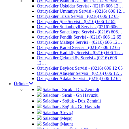
Öztiryakiler İstanbul Anadolu Yakası Servisi…
Öztiryakiler Üsküdar Servisi - (0216) 606 12…
Öztiryakiler Ümraniye Servisi - (0216) 606 12…
Öztiryakiler Tuzla Servisi - (0216) 606 12 65
Öztiryakiler Şile Servisi - (0216) 606 12 65
Öztiryakiler Sultanbeyli Servisi - (0216) 606…
Öztiryakiler Sancaktepe Servisi - (0216) 606…
Öztiryakiler Pendik Servisi - (0216) 606 12 65
Öztiryakiler Maltepe Servisi - (0216) 606 12…
Öztiryakiler Kartal Servisi - (0216) 606 12 65
Öztiryakiler Kadıköy Servisi - (0216) 606 12…
Öztiryakiler Çekmeköy Servisi - (0216) 606
12…
Öztiryakiler Beykoz Servisi - (0216) 606 12 65
Öztiryakiler Ataşehir Servisi - (0216) 606 12…
Öztiryakiler Adalar Servisi - (0216) 606 12 65
Ürünler
Saladbar - Sıcak - Düz Zeminli
Saladbar - Sıcak - Gn Havuzlu
Saladbar - Soğuk - Düz Zeminli
Saladbar - Soğuk - Gn Havuzlu
Saladbar (Ceviz)
Saladbar (Meşe)
Saladbar (Maun)