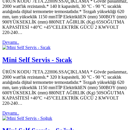
ÜRÜN KODU 7ETA.22H09.SSAÇIKLAMA * Gövde paslanmaz,
2000 watt'lık rezistanslı.* 140 lt kapasiteli, 30 °C - 90 °C sıcaklık
aralığında dijital termometre termostatlıdır.* Tezgah yüksekliği 620
mm, tam yükseklik 1150 mmTİP ElektrikliEN (mm) 500BOY (mm)
900YÜKSEKLİK (mm) 880NET AĞIRLIK (Kg) 65SOĞUTMA
KAPASİTESİ +40°C +45°CELEKTRİK GÜCÜ 2 KWVOLT
220-240…
Devamı..
Mini Self Servis - Sıcak
ÜRÜN KODU 7ETA.22H06.SSAÇIKLAMA * Gövde paslanmaz,
2000 watt'lık rezistanslı.* 320 lt kapasiteli, 30 °C - 90 °C sıcaklık
aralığında dijital termometre termostatlıdır.* Tezgah yüksekliği 620
mm, tam yükseklik 1150 mmTİP ElektrikliEN (mm) 500BOY (mm)
600YÜKSEKLİK (mm) 880NET AĞIRLIK (Kg) 50SOĞUTMA
KAPASİTESİ +40°C +45°CELEKTRİK GÜCÜ 2 KWVOLT
220-240…
Devamı..