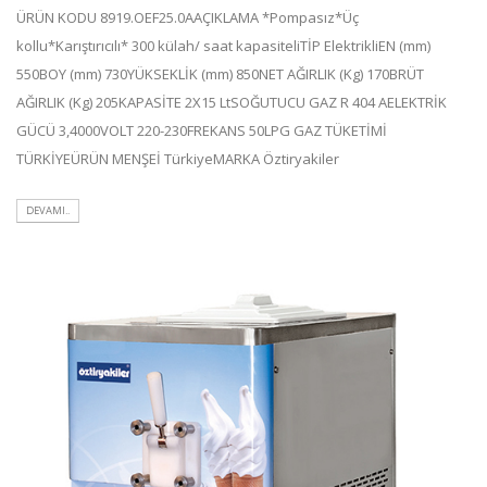
ÜRÜN KODU 8919.OEF25.0AAÇIKLAMA *Pompasız*Üç
kollu*Karıştırıcılı* 300 külah/ saat kapasiteliTİP ElektrikliEN (mm)
550BOY (mm) 730YÜKSEKLİK (mm) 850NET AĞIRLIK (Kg) 170BRÜT
AĞIRLIK (Kg) 205KAPASİTE 2X15 LtSOĞUTUCU GAZ R 404 AELEKTRİK
GÜCÜ 3,4000VOLT 220-230FREKANS 50LPG GAZ TÜKETİMİ
TÜRKİYEÜRÜN MENŞEİ TürkiyeMARKA Öztiryakiler
DEVAMI..