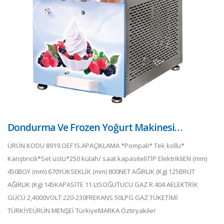
Dondurma Ve Frozen Yoğurt Makinesi…
ÜRÜN KODU 8919.OEF15.APAÇIKLAMA *Pompalı* Tek kollu*
Karıştırıcılı*Set üstü*250 külah/ saat kapasiteliTİP ElektrikliEN (mm)
450BOY (mm) 670YÜKSEKLİK (mm) 800NET AĞIRLIK (Kg) 125BRÜT
AĞIRLIK (Kg) 145KAPASİTE 11 LtSOĞUTUCU GAZ R 404 AELEKTRİK
GÜCÜ 2,4000VOLT 220-230FREKANS 50LPG GAZ TÜKETİMİ
TÜRKİYEÜRÜN MENŞEİ TürkiyeMARKA Öztiryakiler