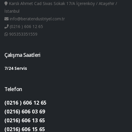
Karslı Ahmet Cad Sivas Sokak 17/A İçerenköy / Ataşehir /
İstanbul
info@beratendustriyel.com.tr
(0216 ) 606 12 65
905353351559
Çalışma Saatleri
7/24 Servis
Telefon
(0216 ) 606 12 65
(0216) 606 03 69
(0216) 606 13 65
(0216) 606 15 65