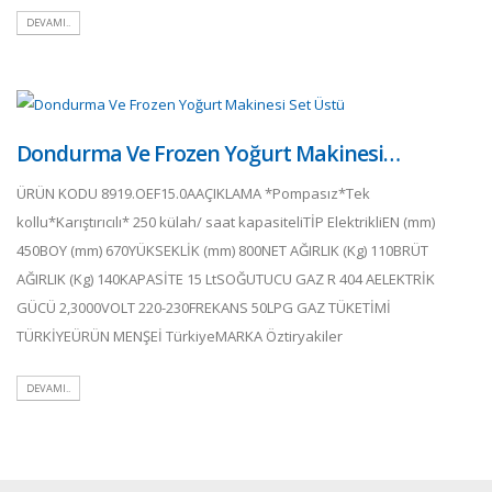
DEVAMI..
Dondurma Ve Frozen Yoğurt Makinesi…
ÜRÜN KODU 8919.OEF15.0AAÇIKLAMA *Pompasız*Tek
kollu*Karıştırıcılı* 250 külah/ saat kapasiteliTİP ElektrikliEN (mm)
450BOY (mm) 670YÜKSEKLİK (mm) 800NET AĞIRLIK (Kg) 110BRÜT
AĞIRLIK (Kg) 140KAPASİTE 15 LtSOĞUTUCU GAZ R 404 AELEKTRİK
GÜCÜ 2,3000VOLT 220-230FREKANS 50LPG GAZ TÜKETİMİ
TÜRKİYEÜRÜN MENŞEİ TürkiyeMARKA Öztiryakiler
DEVAMI..