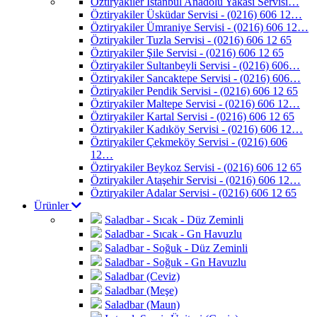
Öztiryakiler İstanbul Anadolu Yakası Servisi…
Öztiryakiler Üsküdar Servisi - (0216) 606 12…
Öztiryakiler Ümraniye Servisi - (0216) 606 12…
Öztiryakiler Tuzla Servisi - (0216) 606 12 65
Öztiryakiler Şile Servisi - (0216) 606 12 65
Öztiryakiler Sultanbeyli Servisi - (0216) 606…
Öztiryakiler Sancaktepe Servisi - (0216) 606…
Öztiryakiler Pendik Servisi - (0216) 606 12 65
Öztiryakiler Maltepe Servisi - (0216) 606 12…
Öztiryakiler Kartal Servisi - (0216) 606 12 65
Öztiryakiler Kadıköy Servisi - (0216) 606 12…
Öztiryakiler Çekmeköy Servisi - (0216) 606
12…
Öztiryakiler Beykoz Servisi - (0216) 606 12 65
Öztiryakiler Ataşehir Servisi - (0216) 606 12…
Öztiryakiler Adalar Servisi - (0216) 606 12 65
Ürünler
Saladbar - Sıcak - Düz Zeminli
Saladbar - Sıcak - Gn Havuzlu
Saladbar - Soğuk - Düz Zeminli
Saladbar - Soğuk - Gn Havuzlu
Saladbar (Ceviz)
Saladbar (Meşe)
Saladbar (Maun)