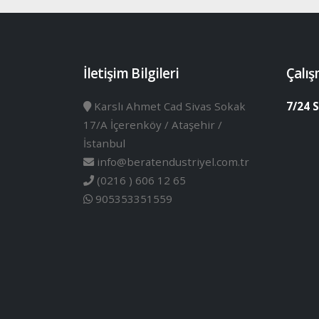
İletişim Bilgileri
Çalış
Karslı Ahmet Cad Sivas Sokak
7/24 S
17/A İçerenköy / Ataşehir /
İstanbul
info@beratendustriyel.com.tr
(0216 ) 606 12 65
905353351559