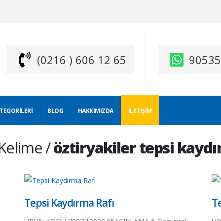
(0216 ) 606 12 65
9053
ATEGORILERI
BLOG
HAKKIMIZDA
İLETIŞIM
Kelime /
öztiryakiler tepsi kaydı
Tepsi Kaydırma Rafı
T