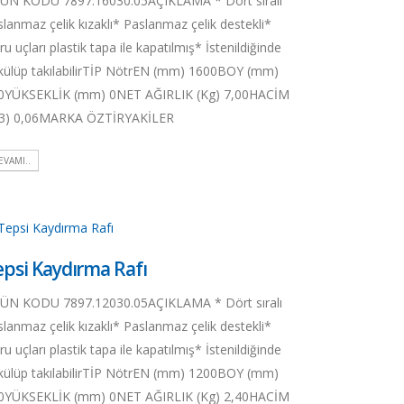
ÜN KODU 7897.16030.05AÇIKLAMA * Dört sıralı
slanmaz çelik kızaklı* Paslanmaz çelik destekli*
u uçları plastik tapa ile kapatılmış* İstenildiğinde
külüp takılabilirTİP NötrEN (mm) 1600BOY (mm)
0YÜKSEKLİK (mm) 0NET AĞIRLIK (Kg) 7,00HACİM
3) 0,06MARKA ÖZTİRYAKİLER
EVAMI..
epsi Kaydırma Rafı
ÜN KODU 7897.12030.05AÇIKLAMA * Dört sıralı
slanmaz çelik kızaklı* Paslanmaz çelik destekli*
u uçları plastik tapa ile kapatılmış* İstenildiğinde
külüp takılabilirTİP NötrEN (mm) 1200BOY (mm)
0YÜKSEKLİK (mm) 0NET AĞIRLIK (Kg) 2,40HACİM