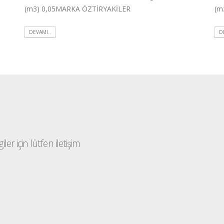
(m3) 0,05MARKA ÖZTİRYAKİLER
(m
DEVAMI..
D
ler için lütfen iletişim