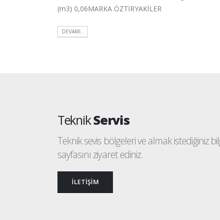
(m3) 0,06MARKA ÖZTİRYAKİLER
DEVAMI..
Teknik
Servis
Teknik sevis bölgeleri ve almak istediğiniz bilgi
sayfasını ziyaret ediniz.
İLETİŞİM