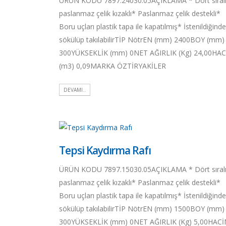
ÜRÜN KODU 7897.24030.05AÇIKLAMA * Dört sıral
paslanmaz çelik kızaklı* Paslanmaz çelik destekli*
Boru uçları plastik tapa ile kapatılmış* İstenildiğinde
sökülüp takılabilirTİP NötrEN (mm) 2400BOY (mm)
300YÜKSEKLİK (mm) 0NET AĞIRLIK (Kg) 24,00HA
(m3) 0,09MARKA ÖZTİRYAKİLER
DEVAMI..
Tepsi Kaydırma Rafı
ÜRÜN KODU 7897.15030.05AÇIKLAMA * Dört sıral
paslanmaz çelik kızaklı* Paslanmaz çelik destekli*
Boru uçları plastik tapa ile kapatılmış* İstenildiğinde
sökülüp takılabilirTİP NötrEN (mm) 1500BOY (mm)
300YÜKSEKLİK (mm) 0NET AĞIRLIK (Kg) 5,00HAC