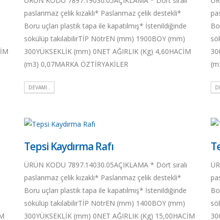
ı
ÜRÜN KODU 7897.19030.05AÇIKLAMA * Dört sıralı
ÜR
paslanmaz çelik kızaklı* Paslanmaz çelik destekli*
pa
Boru uçları plastik tapa ile kapatılmış* İstenildiğinde
Bor
sökülüp takılabilirTİP NötrEN (mm) 1900BOY (mm)
sö
CİM
300YÜKSEKLİK (mm) 0NET AĞIRLIK (Kg) 4,60HACİM
30
(m3) 0,07MARKA ÖZTİRYAKİLER
(m
DEVAMI..
D
Tepsi Kaydırma Rafı
T
ı
ÜRÜN KODU 7897.14030.05AÇIKLAMA * Dört sıralı
ÜR
paslanmaz çelik kızaklı* Paslanmaz çelik destekli*
pa
Boru uçları plastik tapa ile kapatılmış* İstenildiğinde
Bor
sökülüp takılabilirTİP NötrEN (mm) 1400BOY (mm)
sö
İM
300YÜKSEKLİK (mm) 0NET AĞIRLIK (Kg) 15,00HACİM
30