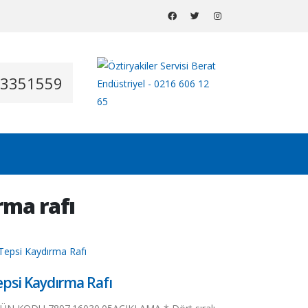
53351559
rma rafı
epsi Kaydırma Rafı