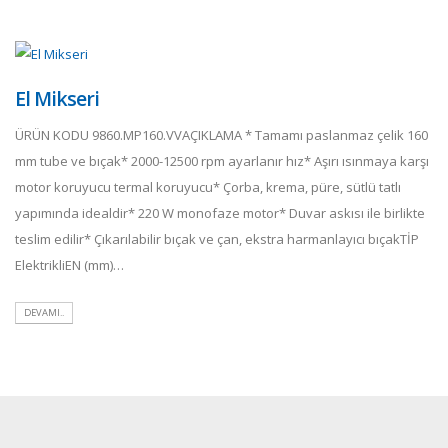
El Mikseri
ÜRÜN KODU 9860.MP160.VVAÇIKLAMA * Tamamı paslanmaz çelik 160
mm tube ve bıçak* 2000-12500 rpm ayarlanır hız* Aşırı ısınmaya karşı
motor koruyucu termal koruyucu* Çorba, krema, püre, sütlü tatlı
yapımında idealdir* 220 W monofaze motor* Duvar askısı ile birlikte
teslim edilir* Çıkarılabilir bıçak ve çan, ekstra harmanlayıcı bıçakTİP
ElektrikliEN (mm)…
DEVAMI..