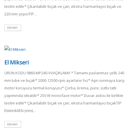
teslim edilir* Çıkarılabilir bıçak ve çan, ekstra harmanlayıcı bıçak ve
220 mm çırpıcıTİP…
DEVAMI..
El Mikseri
ÜRÜN KODU 9860.MP240.VVAÇIKLAMA * Tamamı paslanmaz çelik 240
mm tube ve bıçak* 2000-12500 rpm ayarlanır hız* Aşırı ısınmaya karşı
motor koruyucu termal koruyucu* Çorba, krema, püre, sütlü tatlı
yapımında idealdir* 250 W monofaze motor* Duvar askısı ile birlikte
teslim edilir* Çıkarılabilir bıçak ve çan, ekstra harmanlayıcı bıçakTİP
ElektrikliEN (mm)…
DEVAMI..