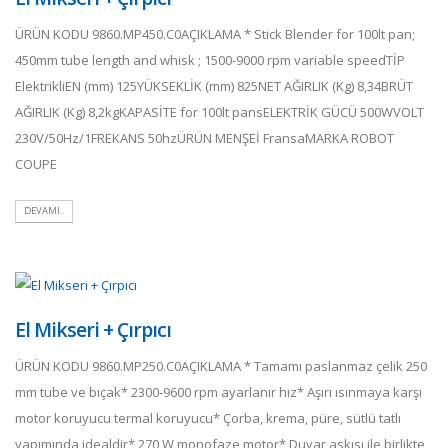
ÜRÜN KODU 9860.MP450.C0AÇIKLAMA * Stick Blender for 100lt pan;
450mm tube length and whisk ; 1500-9000 rpm variable speedTİP
ElektrikliEN (mm) 125YÜKSEKLİK (mm) 825NET AĞIRLIK (Kg) 8,34BRÜT
AĞIRLIK (Kg) 8,2kgKAPASİTE for 100lt pansELEKTRİK GÜCÜ 500WVOLT
230V/50Hz/1FREKANS 50hzÜRÜN MENŞEİ FransaMARKA ROBOT
COUPE
DEVAMI..
El Mikseri + Çırpıcı
ÜRÜN KODU 9860.MP250.C0AÇIKLAMA * Tamamı paslanmaz çelik 250
mm tube ve bıçak* 2300-9600 rpm ayarlanır hız* Aşırı ısınmaya karşı
motor koruyucu termal koruyucu* Çorba, krema, püre, sütlü tatlı
yapımında idealdir* 270 W monofaze motor* Duvar askısı ile birlikte