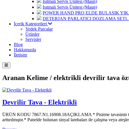
Isıtmalı Servis Ünitesi (Maun)
Isıtmalı Servis Ünitesi (Maun)
POWER HAND PRO ELDE BULAŞIK Y
DETERJAN PARLATICI DOZLAMA SETI
İçerik Kategorileri
Yedek Parçalar
Ürünler
Servisler
Blog
Hakkımızda
İletişim
Aranan Kelime /
elektrikli devrilir tava öz
Devrilir Tava - Elektrikli
ÜRÜN KODU 7867.N1.16908.18AÇIKLAMA * Pisirme tavasinin tabanı 8
arttırılmıştır.* Panelde bulunan sinyal lambaları ile çalışma veya ateş