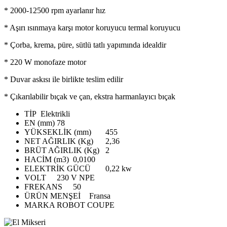
* 2000-12500 rpm ayarlanır hız
* Aşırı ısınmaya karşı motor koruyucu termal koruyucu
* Çorba, krema, püre, sütlü tatlı yapımında idealdir
* 220 W monofaze motor
* Duvar askısı ile birlikte teslim edilir
* Çıkarılabilir bıçak ve çan, ekstra harmanlayıcı bıçak
TİP
Elektrikli
EN (mm)
78
YÜKSEKLİK (mm)
455
NET AĞIRLIK (Kg)
2,36
BRÜT AĞIRLIK (Kg)
2
HACİM (m3)
0,0100
ELEKTRİK GÜCÜ
0,22 kw
VOLT
230 V NPE
FREKANS
50
ÜRÜN MENŞEİ
Fransa
MARKA
ROBOT COUPE