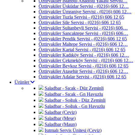
Öztiryakiler İstanbul Anadolu Yakası Servisi…
Öztiryakiler Üsküdar Servisi - (0216) 606 12…
Öztiryakiler Ümraniye Servisi - (0216) 606 12…
Öztiryakiler Tuzla Servisi - (0216) 606 12 65
Öztiryakiler Şile Servisi - (0216) 606 12 65
Öztiryakiler Sultanbeyli Servisi - (0216) 606…
Öztiryakiler Sancaktepe Servisi - (0216) 606…
Öztiryakiler Pendik Servisi - (0216) 606 12 65
Öztiryakiler Maltepe Servisi - (0216) 606 12…
Öztiryakiler Kartal Servisi - (0216) 606 12 65
Öztiryakiler Kadıköy Servisi - (0216) 606 12…
Öztiryakiler Çekmeköy Servisi - (0216) 606 12…
Öztiryakiler Beykoz Servisi - (0216) 606 12 65
Öztiryakiler Ataşehir Servisi - (0216) 606 12…
Öztiryakiler Adalar Servisi - (0216) 606 12 65
Ürünler
Saladbar - Sıcak - Düz Zeminli
Saladbar - Sıcak - Gn Havuzlu
Saladbar - Soğuk - Düz Zeminli
Saladbar - Soğuk - Gn Havuzlu
Saladbar (Ceviz)
Saladbar (Meşe)
Saladbar (Maun)
Isıtmalı Servis Ünitesi (Ceviz)