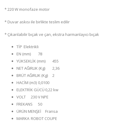
* 220 W monofaze motor
* Duvar askısı ile birlikte teslim edilir
* Çıkarılabilir bıçak ve çan, ekstra harmanlayıcı bıçak
TİP
Elektrikli
EN (mm)
78
YÜKSEKLİK (mm)
455
NET AĞIRLIK (Kg)
2,36
BRÜT AĞIRLIK (Kg)
2
HACİM (m3)
0,0100
ELEKTRİK GÜCÜ
0,22 kw
VOLT
230 V NPE
FREKANS
50
ÜRÜN MENŞEİ
Fransa
MARKA
ROBOT COUPE