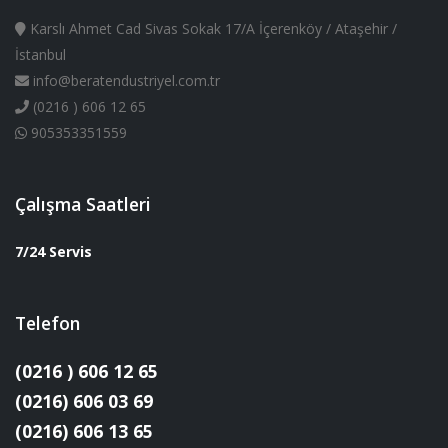
Karslı Ahmet Cad Sivas Sokak 17/A İçerenköy / Ataşehir /
İstanbul
info@beratendustriyel.com.tr
(0216 ) 606 12 65
905353351559
Çalışma Saatleri
7/24 Servis
Telefon
(0216 ) 606 12 65
(0216) 606 03 69
(0216) 606 13 65