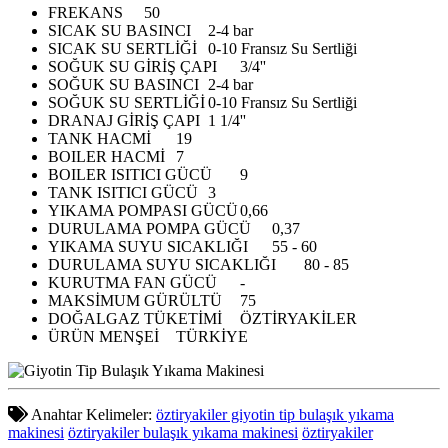
FREKANS
50
SICAK SU BASINCI
2-4 bar
SICAK SU SERTLİĞİ
0-10 Fransız Su Sertliği
SOĞUK SU GİRİŞ ÇAPI
3/4''
SOĞUK SU BASINCI
2-4 bar
SOĞUK SU SERTLİĞİ
0-10 Fransız Su Sertliği
DRANAJ GİRİŞ ÇAPI
1 1/4''
TANK HACMİ
19
BOILER HACMİ
7
BOILER ISITICI GÜCÜ
9
TANK ISITICI GÜCÜ
3
YIKAMA POMPASI GÜCÜ
0,66
DURULAMA POMPA GÜCÜ
0,37
YIKAMA SUYU SICAKLIĞI
55 - 60
DURULAMA SUYU SICAKLIĞI
80 - 85
KURUTMA FAN GÜCÜ
-
MAKSİMUM GÜRÜLTÜ
75
DOĞALGAZ TÜKETİMİ
ÖZTİRYAKİLER
ÜRÜN MENŞEİ
TÜRKİYE
Anahtar Kelimeler:
öztiryakiler giyotin tip bulaşık yıkama
makinesi
öztiryakiler bulaşık yıkama makinesi
öztiryakiler