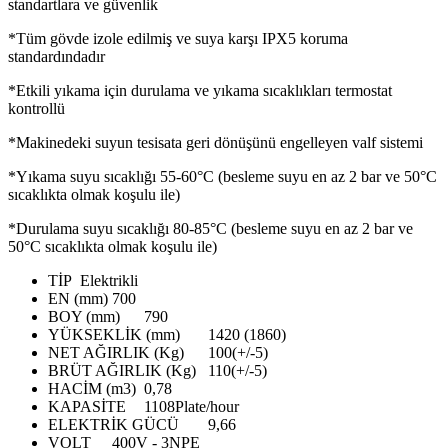
standartlara ve güvenlik
*Tüm gövde izole edilmiş ve suya karşı IPX5 koruma
standardındadır
*Etkili yıkama için durulama ve yıkama sıcaklıkları termostat
kontrollü
*Makinedeki suyun tesisata geri dönüşünü engelleyen valf sistemi
*Yıkama suyu sıcaklığı 55-60°C (besleme suyu en az 2 bar ve 50°C
sıcaklıkta olmak koşulu ile)
*Durulama suyu sıcaklığı 80-85°C (besleme suyu en az 2 bar ve
50°C sıcaklıkta olmak koşulu ile)
TİP
Elektrikli
EN (mm)
700
BOY (mm)
790
YÜKSEKLİK (mm)
1420 (1860)
NET AĞIRLIK (Kg)
100(+/-5)
BRÜT AĞIRLIK (Kg)
110(+/-5)
HACİM (m3)
0,78
KAPASİTE
1108Plate/hour
ELEKTRİK GÜCÜ
9,66
VOLT
400V - 3NPE