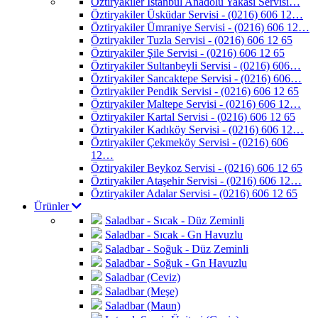
Öztiryakiler İstanbul Anadolu Yakası Servisi…
Öztiryakiler Üsküdar Servisi - (0216) 606 12…
Öztiryakiler Ümraniye Servisi - (0216) 606 12…
Öztiryakiler Tuzla Servisi - (0216) 606 12 65
Öztiryakiler Şile Servisi - (0216) 606 12 65
Öztiryakiler Sultanbeyli Servisi - (0216) 606…
Öztiryakiler Sancaktepe Servisi - (0216) 606…
Öztiryakiler Pendik Servisi - (0216) 606 12 65
Öztiryakiler Maltepe Servisi - (0216) 606 12…
Öztiryakiler Kartal Servisi - (0216) 606 12 65
Öztiryakiler Kadıköy Servisi - (0216) 606 12…
Öztiryakiler Çekmeköy Servisi - (0216) 606
12…
Öztiryakiler Beykoz Servisi - (0216) 606 12 65
Öztiryakiler Ataşehir Servisi - (0216) 606 12…
Öztiryakiler Adalar Servisi - (0216) 606 12 65
Ürünler
Saladbar - Sıcak - Düz Zeminli
Saladbar - Sıcak - Gn Havuzlu
Saladbar - Soğuk - Düz Zeminli
Saladbar - Soğuk - Gn Havuzlu
Saladbar (Ceviz)
Saladbar (Meşe)
Saladbar (Maun)