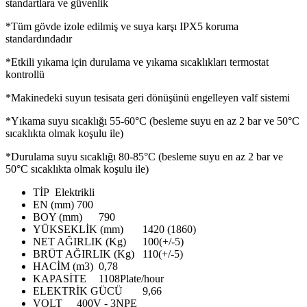
standartlara ve güvenlik
*Tüm gövde izole edilmiş ve suya karşı IPX5 koruma
standardındadır
*Etkili yıkama için durulama ve yıkama sıcaklıkları termostat
kontrollü
*Makinedeki suyun tesisata geri dönüşünü engelleyen valf sistemi
*Yıkama suyu sıcaklığı 55-60°C (besleme suyu en az 2 bar ve 50°C
sıcaklıkta olmak koşulu ile)
*Durulama suyu sıcaklığı 80-85°C (besleme suyu en az 2 bar ve
50°C sıcaklıkta olmak koşulu ile)
TİP
Elektrikli
EN (mm)
700
BOY (mm)
790
YÜKSEKLİK (mm)
1420 (1860)
NET AĞIRLIK (Kg)
100(+/-5)
BRÜT AĞIRLIK (Kg)
110(+/-5)
HACİM (m3)
0,78
KAPASİTE
1108Plate/hour
ELEKTRİK GÜCÜ
9,66
VOLT
400V - 3NPE