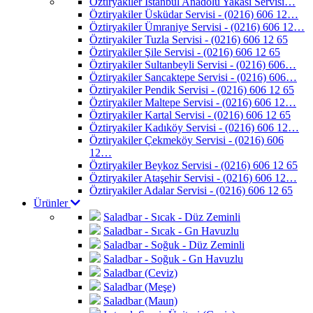
Öztiryakiler İstanbul Anadolu Yakası Servisi…
Öztiryakiler Üsküdar Servisi - (0216) 606 12…
Öztiryakiler Ümraniye Servisi - (0216) 606 12…
Öztiryakiler Tuzla Servisi - (0216) 606 12 65
Öztiryakiler Şile Servisi - (0216) 606 12 65
Öztiryakiler Sultanbeyli Servisi - (0216) 606…
Öztiryakiler Sancaktepe Servisi - (0216) 606…
Öztiryakiler Pendik Servisi - (0216) 606 12 65
Öztiryakiler Maltepe Servisi - (0216) 606 12…
Öztiryakiler Kartal Servisi - (0216) 606 12 65
Öztiryakiler Kadıköy Servisi - (0216) 606 12…
Öztiryakiler Çekmeköy Servisi - (0216) 606
12…
Öztiryakiler Beykoz Servisi - (0216) 606 12 65
Öztiryakiler Ataşehir Servisi - (0216) 606 12…
Öztiryakiler Adalar Servisi - (0216) 606 12 65
Ürünler
Saladbar - Sıcak - Düz Zeminli
Saladbar - Sıcak - Gn Havuzlu
Saladbar - Soğuk - Düz Zeminli
Saladbar - Soğuk - Gn Havuzlu
Saladbar (Ceviz)
Saladbar (Meşe)
Saladbar (Maun)