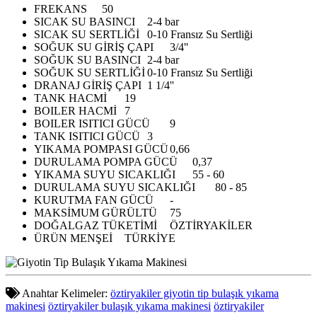
FREKANS
50
SICAK SU BASINCI
2-4 bar
SICAK SU SERTLİĞİ
0-10 Fransız Su Sertliği
SOĞUK SU GİRİŞ ÇAPI
3/4''
SOĞUK SU BASINCI
2-4 bar
SOĞUK SU SERTLİĞİ
0-10 Fransız Su Sertliği
DRANAJ GİRİŞ ÇAPI
1 1/4''
TANK HACMİ
19
BOILER HACMİ
7
BOILER ISITICI GÜCÜ
9
TANK ISITICI GÜCÜ
3
YIKAMA POMPASI GÜCÜ
0,66
DURULAMA POMPA GÜCÜ
0,37
YIKAMA SUYU SICAKLIĞI
55 - 60
DURULAMA SUYU SICAKLIĞI
80 - 85
KURUTMA FAN GÜCÜ
-
MAKSİMUM GÜRÜLTÜ
75
DOĞALGAZ TÜKETİMİ
ÖZTİRYAKİLER
ÜRÜN MENŞEİ
TÜRKİYE
Anahtar Kelimeler:
öztiryakiler giyotin tip bulaşık yıkama
makinesi
öztiryakiler bulaşık yıkama makinesi
öztiryakiler