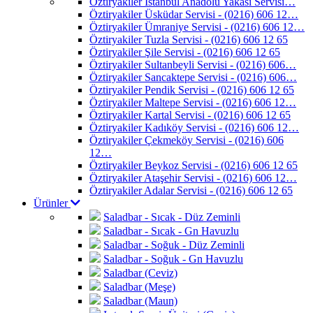
Öztiryakiler İstanbul Anadolu Yakası Servisi…
Öztiryakiler Üsküdar Servisi - (0216) 606 12…
Öztiryakiler Ümraniye Servisi - (0216) 606 12…
Öztiryakiler Tuzla Servisi - (0216) 606 12 65
Öztiryakiler Şile Servisi - (0216) 606 12 65
Öztiryakiler Sultanbeyli Servisi - (0216) 606…
Öztiryakiler Sancaktepe Servisi - (0216) 606…
Öztiryakiler Pendik Servisi - (0216) 606 12 65
Öztiryakiler Maltepe Servisi - (0216) 606 12…
Öztiryakiler Kartal Servisi - (0216) 606 12 65
Öztiryakiler Kadıköy Servisi - (0216) 606 12…
Öztiryakiler Çekmeköy Servisi - (0216) 606
12…
Öztiryakiler Beykoz Servisi - (0216) 606 12 65
Öztiryakiler Ataşehir Servisi - (0216) 606 12…
Öztiryakiler Adalar Servisi - (0216) 606 12 65
Ürünler
Saladbar - Sıcak - Düz Zeminli
Saladbar - Sıcak - Gn Havuzlu
Saladbar - Soğuk - Düz Zeminli
Saladbar - Soğuk - Gn Havuzlu
Saladbar (Ceviz)
Saladbar (Meşe)
Saladbar (Maun)