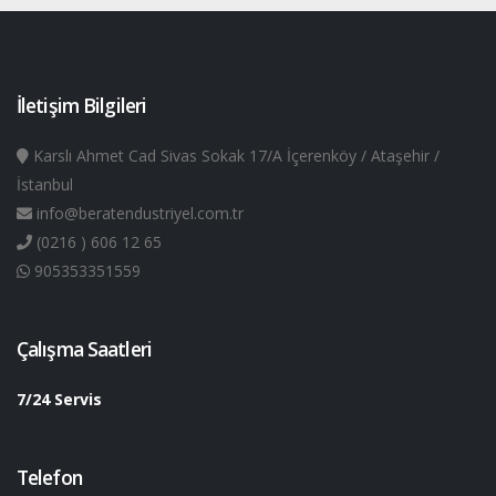
İletişim Bilgileri
Karslı Ahmet Cad Sivas Sokak 17/A İçerenköy / Ataşehir /
İstanbul
info@beratendustriyel.com.tr
(0216 ) 606 12 65
905353351559
Çalışma Saatleri
7/24 Servis
Telefon