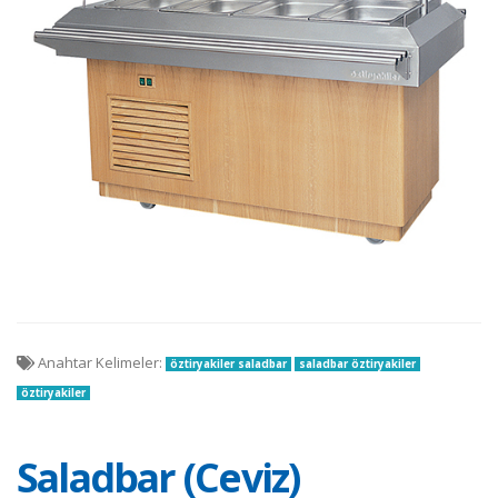
Anahtar Kelimeler:
öztiryakiler saladbar
saladbar öztiryakiler
öztiryakiler
Saladbar (Ceviz)