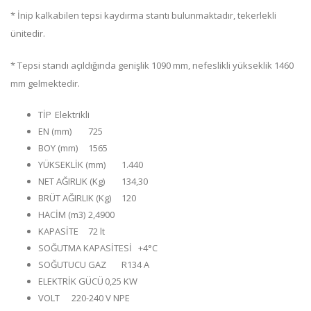
* İnip kalkabilen tepsi kaydırma stantı bulunmaktadır, tekerlekli
ünitedir.
* Tepsi standı açıldığında genişlik 1090 mm, nefeslikli yükseklik 1460
mm gelmektedir.
TİP
Elektrikli
EN (mm)
725
BOY (mm)
1565
YÜKSEKLİK (mm)
1.440
NET AĞIRLIK (Kg)
134,30
BRÜT AĞIRLIK (Kg)
120
HACİM (m3)
2,4900
KAPASİTE
72 lt
SOĞUTMA KAPASİTESİ
+4°C
SOĞUTUCU GAZ
R134 A
ELEKTRİK GÜCÜ
0,25 KW
VOLT
220-240 V NPE