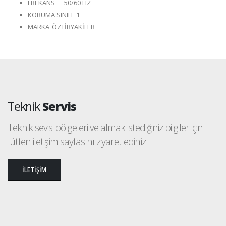
FREKANS
50/60 HZ
KORUMA SINIFI
1
MARKA
ÖZTİRYAKİLER
Teknik
Servis
Teknik sevis bölgeleri ve almak istediğiniz bilgiler için
lütfen iletişim sayfasını ziyaret ediniz.
İLETİŞİM