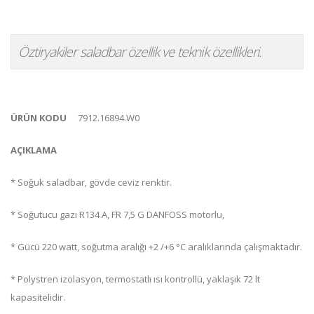
Öztiryakiler saladbar özellik ve teknik özellikleri.
ÜRÜN KODU
7912.16894.W0
AÇIKLAMA
* Soğuk saladbar, gövde ceviz renktir.
* Soğutucu gazı R134 A, FR 7,5 G DANFOSS motorlu,
* Gücü 220 watt, soğutma aralığı +2 /+6 °C aralıklarında çalışmaktadır.
* Polystren izolasyon, termostatlı ısı kontrollü, yaklaşık 72 lt
kapasitelidir.