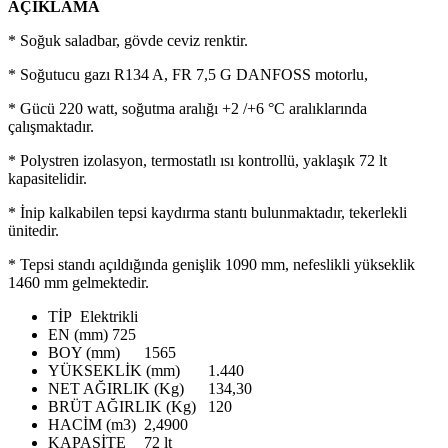
AÇIKLAMA
* Soğuk saladbar, gövde ceviz renktir.
* Soğutucu gazı R134 A, FR 7,5 G DANFOSS motorlu,
* Gücü 220 watt, soğutma aralığı +2 /+6 °C aralıklarında
çalışmaktadır.
* Polystren izolasyon, termostatlı ısı kontrollü, yaklaşık 72 lt
kapasitelidir.
* İnip kalkabilen tepsi kaydırma stantı bulunmaktadır, tekerlekli
ünitedir.
* Tepsi standı açıldığında genişlik 1090 mm, nefeslikli yükseklik
1460 mm gelmektedir.
TİP
Elektrikli
EN (mm)
725
BOY (mm)
1565
YÜKSEKLİK (mm)
1.440
NET AĞIRLIK (Kg)
134,30
BRÜT AĞIRLIK (Kg)
120
HACİM (m3)
2,4900
KAPASİTE
72 lt