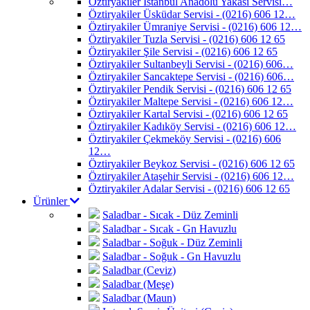
Öztiryakiler İstanbul Anadolu Yakası Servisi…
Öztiryakiler Üsküdar Servisi - (0216) 606 12…
Öztiryakiler Ümraniye Servisi - (0216) 606 12…
Öztiryakiler Tuzla Servisi - (0216) 606 12 65
Öztiryakiler Şile Servisi - (0216) 606 12 65
Öztiryakiler Sultanbeyli Servisi - (0216) 606…
Öztiryakiler Sancaktepe Servisi - (0216) 606…
Öztiryakiler Pendik Servisi - (0216) 606 12 65
Öztiryakiler Maltepe Servisi - (0216) 606 12…
Öztiryakiler Kartal Servisi - (0216) 606 12 65
Öztiryakiler Kadıköy Servisi - (0216) 606 12…
Öztiryakiler Çekmeköy Servisi - (0216) 606
12…
Öztiryakiler Beykoz Servisi - (0216) 606 12 65
Öztiryakiler Ataşehir Servisi - (0216) 606 12…
Öztiryakiler Adalar Servisi - (0216) 606 12 65
Ürünler
Saladbar - Sıcak - Düz Zeminli
Saladbar - Sıcak - Gn Havuzlu
Saladbar - Soğuk - Düz Zeminli
Saladbar - Soğuk - Gn Havuzlu
Saladbar (Ceviz)
Saladbar (Meşe)
Saladbar (Maun)