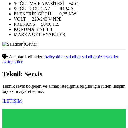
SOĞUTMA KAPASİTESİ
+4°C
SOĞUTUCU GAZ
R134 A
ELEKTRİK GÜCÜ
0,25 KW
VOLT
220-240 V NPE
FREKANS
50/60 HZ
KORUMA SINIFI
1
MARKA
ÖZTİRYAKİLER
Anahtar Kelimeler:
öztiryakiler saladbar
saladbar öztiryakiler
öztiryakiler
Teknik
Servis
Teknik sevis bölgeleri ve almak istediğiniz bilgiler için lütfen iletişim
sayfasını ziyaret ediniz.
İLETİŞİM