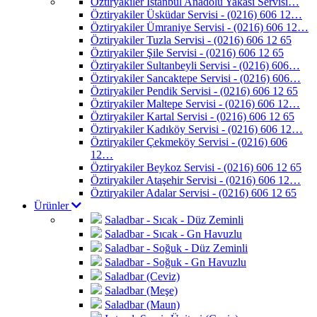
Öztiryakiler İstanbul Anadolu Yakası Servisi…
Öztiryakiler Üsküdar Servisi - (0216) 606 12…
Öztiryakiler Ümraniye Servisi - (0216) 606 12…
Öztiryakiler Tuzla Servisi - (0216) 606 12 65
Öztiryakiler Şile Servisi - (0216) 606 12 65
Öztiryakiler Sultanbeyli Servisi - (0216) 606…
Öztiryakiler Sancaktepe Servisi - (0216) 606…
Öztiryakiler Pendik Servisi - (0216) 606 12 65
Öztiryakiler Maltepe Servisi - (0216) 606 12…
Öztiryakiler Kartal Servisi - (0216) 606 12 65
Öztiryakiler Kadıköy Servisi - (0216) 606 12…
Öztiryakiler Çekmeköy Servisi - (0216) 606
12…
Öztiryakiler Beykoz Servisi - (0216) 606 12 65
Öztiryakiler Ataşehir Servisi - (0216) 606 12…
Öztiryakiler Adalar Servisi - (0216) 606 12 65
Ürünler
Saladbar - Sıcak - Düz Zeminli
Saladbar - Sıcak - Gn Havuzlu
Saladbar - Soğuk - Düz Zeminli
Saladbar - Soğuk - Gn Havuzlu
Saladbar (Ceviz)
Saladbar (Meşe)
Saladbar (Maun)