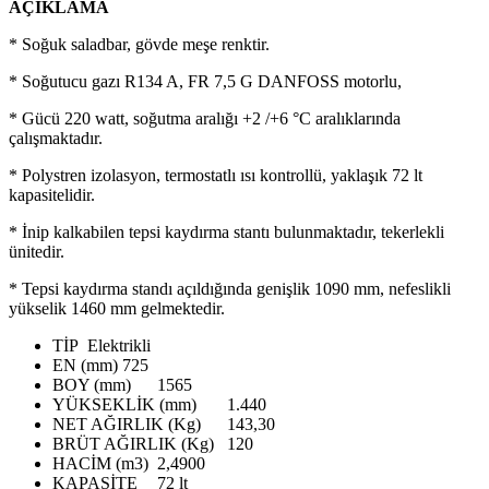
AÇIKLAMA
* Soğuk saladbar, gövde meşe renktir.
* Soğutucu gazı R134 A, FR 7,5 G DANFOSS motorlu,
* Gücü 220 watt, soğutma aralığı +2 /+6 °C aralıklarında
çalışmaktadır.
* Polystren izolasyon, termostatlı ısı kontrollü, yaklaşık 72 lt
kapasitelidir.
* İnip kalkabilen tepsi kaydırma stantı bulunmaktadır, tekerlekli
ünitedir.
* Tepsi kaydırma standı açıldığında genişlik 1090 mm, nefeslikli
yükselik 1460 mm gelmektedir.
TİP
Elektrikli
EN (mm)
725
BOY (mm)
1565
YÜKSEKLİK (mm)
1.440
NET AĞIRLIK (Kg)
143,30
BRÜT AĞIRLIK (Kg)
120
HACİM (m3)
2,4900
KAPASİTE
72 lt