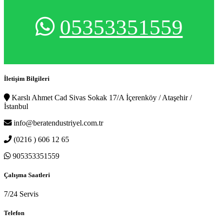
05353351559
İletişim Bilgileri
Karslı Ahmet Cad Sivas Sokak 17/A İçerenköy / Ataşehir /
İstanbul
info@beratendustriyel.com.tr
(0216 ) 606 12 65
905353351559
Çalışma Saatleri
7/24 Servis
Telefon