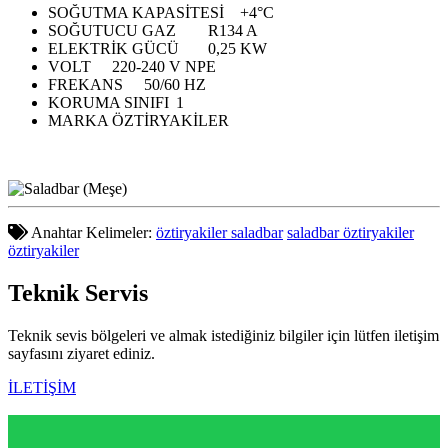
SOĞUTMA KAPASİTESİ
+4°C
SOĞUTUCU GAZ
R134 A
ELEKTRİK GÜCÜ
0,25 KW
VOLT
220-240 V NPE
FREKANS
50/60 HZ
KORUMA SINIFI
1
MARKA
ÖZTİRYAKİLER
Anahtar Kelimeler:
öztiryakiler saladbar
saladbar öztiryakiler
öztiryakiler
Teknik
Servis
Teknik sevis bölgeleri ve almak istediğiniz bilgiler için lütfen iletişim
sayfasını ziyaret ediniz.
İLETİŞİM