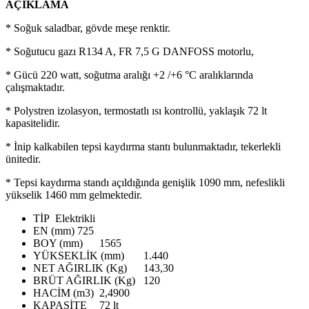
AÇIKLAMA
* Soğuk saladbar, gövde meşe renktir.
* Soğutucu gazı R134 A, FR 7,5 G DANFOSS motorlu,
* Gücü 220 watt, soğutma aralığı +2 /+6 °C aralıklarında
çalışmaktadır.
* Polystren izolasyon, termostatlı ısı kontrollü, yaklaşık 72 lt
kapasitelidir.
* İnip kalkabilen tepsi kaydırma stantı bulunmaktadır, tekerlekli
ünitedir.
* Tepsi kaydırma standı açıldığında genişlik 1090 mm, nefeslikli
yükselik 1460 mm gelmektedir.
TİP
Elektrikli
EN (mm)
725
BOY (mm)
1565
YÜKSEKLİK (mm)
1.440
NET AĞIRLIK (Kg)
143,30
BRÜT AĞIRLIK (Kg)
120
HACİM (m3)
2,4900
KAPASİTE
72 lt