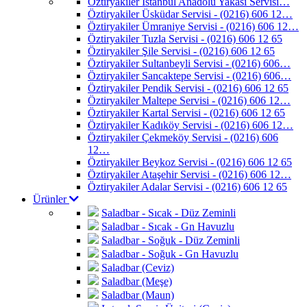
Öztiryakiler İstanbul Anadolu Yakası Servisi…
Öztiryakiler Üsküdar Servisi - (0216) 606 12…
Öztiryakiler Ümraniye Servisi - (0216) 606 12…
Öztiryakiler Tuzla Servisi - (0216) 606 12 65
Öztiryakiler Şile Servisi - (0216) 606 12 65
Öztiryakiler Sultanbeyli Servisi - (0216) 606…
Öztiryakiler Sancaktepe Servisi - (0216) 606…
Öztiryakiler Pendik Servisi - (0216) 606 12 65
Öztiryakiler Maltepe Servisi - (0216) 606 12…
Öztiryakiler Kartal Servisi - (0216) 606 12 65
Öztiryakiler Kadıköy Servisi - (0216) 606 12…
Öztiryakiler Çekmeköy Servisi - (0216) 606
12…
Öztiryakiler Beykoz Servisi - (0216) 606 12 65
Öztiryakiler Ataşehir Servisi - (0216) 606 12…
Öztiryakiler Adalar Servisi - (0216) 606 12 65
Ürünler
Saladbar - Sıcak - Düz Zeminli
Saladbar - Sıcak - Gn Havuzlu
Saladbar - Soğuk - Düz Zeminli
Saladbar - Soğuk - Gn Havuzlu
Saladbar (Ceviz)
Saladbar (Meşe)
Saladbar (Maun)