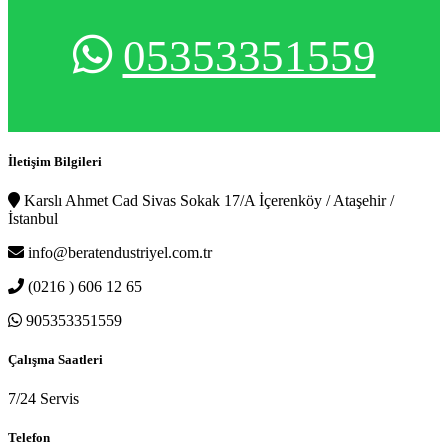
05353351559
İletişim Bilgileri
Karslı Ahmet Cad Sivas Sokak 17/A İçerenköy / Ataşehir /
İstanbul
info@beratendustriyel.com.tr
(0216 ) 606 12 65
905353351559
Çalışma Saatleri
7/24 Servis
Telefon