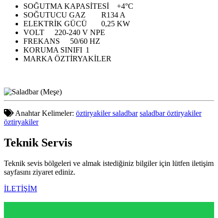
SOĞUTMA KAPASİTESİ
+4°C
SOĞUTUCU GAZ
R134 A
ELEKTRİK GÜCÜ
0,25 KW
VOLT
220-240 V NPE
FREKANS
50/60 HZ
KORUMA SINIFI
1
MARKA
ÖZTİRYAKİLER
Anahtar Kelimeler:
öztiryakiler saladbar
saladbar öztiryakiler
öztiryakiler
Teknik
Servis
Teknik sevis bölgeleri ve almak istediğiniz bilgiler için lütfen iletişim
sayfasını ziyaret ediniz.
İLETİŞİM