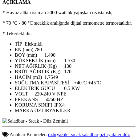
AÇIKLAMA
* Havuz alttan ısıtmalı 2000 watt'lık yapışkan rezistanslı,
* 70 °C - 80 °C sıcaklık aralığında dijital termometre termostatlıdır.
* Tekerleklidir.
TİP
Elektrikli
EN (mm)
780
BOY (mm)
1.490
YÜKSEKLİK (mm)
1.530
NET AĞIRLIK (Kg)
130
BRÜT AĞIRLIK (Kg)
170
HACİM (m3)
1,7549
SOĞUTMA KAPASİTESİ
+40°C +45°C
ELEKTRİK GÜCÜ
0,5 KW
VOLT
220-240 V NPE
FREKANS
50/60 HZ
KORUMA SINIFI
IPX4
MARKA
ÖZTİRYAKİLER
Anahtar Kelimeler:
öztiryakiler sıcak saladbar
öztiryakiler düz