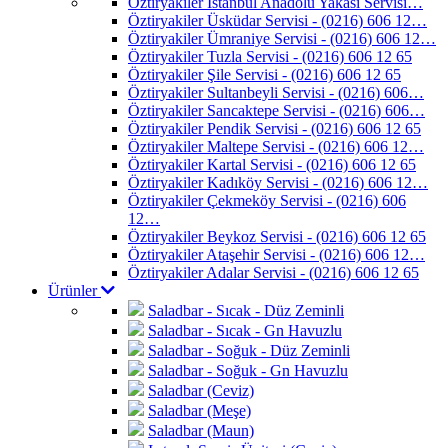
Öztiryakiler İstanbul Anadolu Yakası Servisi…
Öztiryakiler Üsküdar Servisi - (0216) 606 12…
Öztiryakiler Ümraniye Servisi - (0216) 606 12…
Öztiryakiler Tuzla Servisi - (0216) 606 12 65
Öztiryakiler Şile Servisi - (0216) 606 12 65
Öztiryakiler Sultanbeyli Servisi - (0216) 606…
Öztiryakiler Sancaktepe Servisi - (0216) 606…
Öztiryakiler Pendik Servisi - (0216) 606 12 65
Öztiryakiler Maltepe Servisi - (0216) 606 12…
Öztiryakiler Kartal Servisi - (0216) 606 12 65
Öztiryakiler Kadıköy Servisi - (0216) 606 12…
Öztiryakiler Çekmeköy Servisi - (0216) 606
12…
Öztiryakiler Beykoz Servisi - (0216) 606 12 65
Öztiryakiler Ataşehir Servisi - (0216) 606 12…
Öztiryakiler Adalar Servisi - (0216) 606 12 65
Ürünler
Saladbar - Sıcak - Düz Zeminli
Saladbar - Sıcak - Gn Havuzlu
Saladbar - Soğuk - Düz Zeminli
Saladbar - Soğuk - Gn Havuzlu
Saladbar (Ceviz)
Saladbar (Meşe)
Saladbar (Maun)