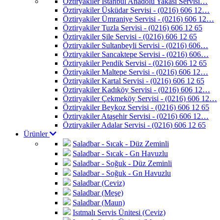
Öztiryakiler İstanbul Anadolu Yakası Servisi…
Öztiryakiler Üsküdar Servisi - (0216) 606 12…
Öztiryakiler Ümraniye Servisi - (0216) 606 12…
Öztiryakiler Tuzla Servisi - (0216) 606 12 65
Öztiryakiler Şile Servisi - (0216) 606 12 65
Öztiryakiler Sultanbeyli Servisi - (0216) 606…
Öztiryakiler Sancaktepe Servisi - (0216) 606…
Öztiryakiler Pendik Servisi - (0216) 606 12 65
Öztiryakiler Maltepe Servisi - (0216) 606 12…
Öztiryakiler Kartal Servisi - (0216) 606 12 65
Öztiryakiler Kadıköy Servisi - (0216) 606 12…
Öztiryakiler Çekmeköy Servisi - (0216) 606 12…
Öztiryakiler Beykoz Servisi - (0216) 606 12 65
Öztiryakiler Ataşehir Servisi - (0216) 606 12…
Öztiryakiler Adalar Servisi - (0216) 606 12 65
Ürünler
Saladbar - Sıcak - Düz Zeminli
Saladbar - Sıcak - Gn Havuzlu
Saladbar - Soğuk - Düz Zeminli
Saladbar - Soğuk - Gn Havuzlu
Saladbar (Ceviz)
Saladbar (Meşe)
Saladbar (Maun)
Isıtmalı Servis Ünitesi (Ceviz)