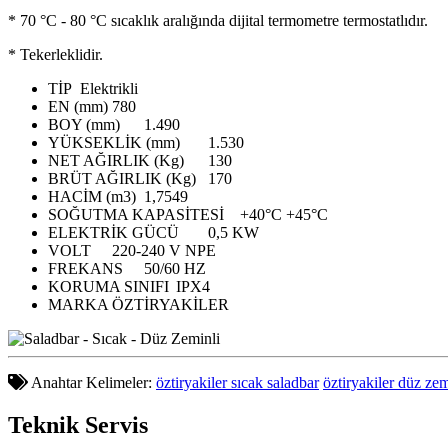
* 70 °C - 80 °C sıcaklık aralığında dijital termometre termostatlıdır.
* Tekerleklidir.
TİP
Elektrikli
EN (mm)
780
BOY (mm)
1.490
YÜKSEKLİK (mm)
1.530
NET AĞIRLIK (Kg)
130
BRÜT AĞIRLIK (Kg)
170
HACİM (m3)
1,7549
SOĞUTMA KAPASİTESİ
+40°C +45°C
ELEKTRİK GÜCÜ
0,5 KW
VOLT
220-240 V NPE
FREKANS
50/60 HZ
KORUMA SINIFI
IPX4
MARKA
ÖZTİRYAKİLER
Anahtar Kelimeler:
öztiryakiler sıcak saladbar
öztiryakiler düz zem
Teknik
Servis