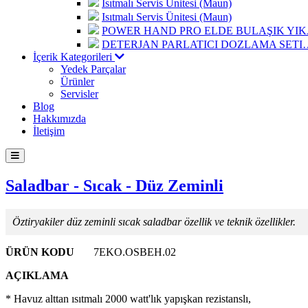
Isıtmalı Servis Ünitesi (Maun)
Isıtmalı Servis Ünitesi (Maun)
POWER HAND PRO ELDE BULAŞIK Y
DETERJAN PARLATICI DOZLAMA SETI
İçerik Kategorileri
Yedek Parçalar
Ürünler
Servisler
Blog
Hakkımızda
İletişim
Saladbar - Sıcak - Düz Zeminli
Öztiryakiler düz zeminli sıcak saladbar özellik ve teknik özellikler.
ÜRÜN KODU
7EKO.OSBEH.02
AÇIKLAMA
* Havuz alttan ısıtmalı 2000 watt'lık yapışkan rezistanslı,