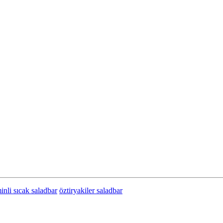
inli sıcak saladbar
öztiryakiler saladbar