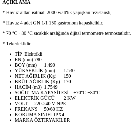
AÇIKLAMA
* Havuz alttan ısıtmalı 2000 watt'lık yapışkan rezistanslı,
* Havuz 4 adet GN 1/1 150 gastronom kapasitelidir.
* 70 °C - 80 °C sıcaklık aralığında dijital termometre termostatlıdır.
* Tekerleklidir.
TİP
Elektrikli
EN (mm)
780
BOY (mm)
1.490
YÜKSEKLİK (mm)
1.530
NET AĞIRLIK (Kg)
150
BRÜT AĞIRLIK (Kg)
170
HACİM (m3)
1,7549
SOĞUTMA KAPASİTESİ
+70°C +80°C
ELEKTRİK GÜCÜ
2 KW
VOLT
220-240 V NPE
FREKANS
50/60 HZ
KORUMA SINIFI
IPX4
MARKA
ÖZTİRYAKİLER