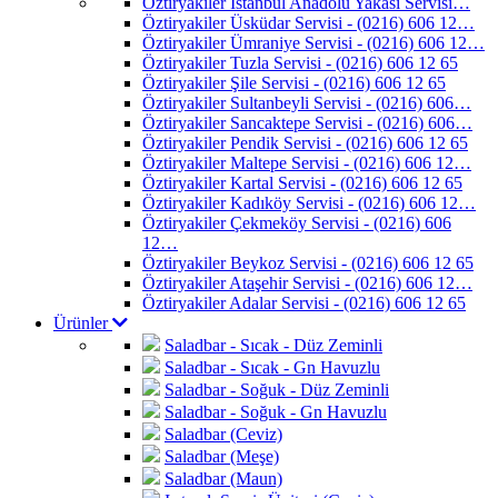
Öztiryakiler İstanbul Anadolu Yakası Servisi…
Öztiryakiler Üsküdar Servisi - (0216) 606 12…
Öztiryakiler Ümraniye Servisi - (0216) 606 12…
Öztiryakiler Tuzla Servisi - (0216) 606 12 65
Öztiryakiler Şile Servisi - (0216) 606 12 65
Öztiryakiler Sultanbeyli Servisi - (0216) 606…
Öztiryakiler Sancaktepe Servisi - (0216) 606…
Öztiryakiler Pendik Servisi - (0216) 606 12 65
Öztiryakiler Maltepe Servisi - (0216) 606 12…
Öztiryakiler Kartal Servisi - (0216) 606 12 65
Öztiryakiler Kadıköy Servisi - (0216) 606 12…
Öztiryakiler Çekmeköy Servisi - (0216) 606
12…
Öztiryakiler Beykoz Servisi - (0216) 606 12 65
Öztiryakiler Ataşehir Servisi - (0216) 606 12…
Öztiryakiler Adalar Servisi - (0216) 606 12 65
Ürünler
Saladbar - Sıcak - Düz Zeminli
Saladbar - Sıcak - Gn Havuzlu
Saladbar - Soğuk - Düz Zeminli
Saladbar - Soğuk - Gn Havuzlu
Saladbar (Ceviz)
Saladbar (Meşe)
Saladbar (Maun)