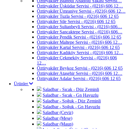
Öztiryakiler İstanbul Anadolu Yakası Servisi…
Öztiryakiler Üsküdar Servisi - (0216) 606 12…
Öztiryakiler Ümraniye Servisi - (0216) 606 12…
Öztiryakiler Tuzla Servisi - (0216) 606 12 65
Öztiryakiler Şile Servisi - (0216) 606 12 65
Öztiryakiler Sultanbeyli Servisi - (0216) 606…
Öztiryakiler Sancaktepe Servisi - (0216) 606…
Öztiryakiler Pendik Servisi - (0216) 606 12 65
Öztiryakiler Maltepe Servisi - (0216) 606 12…
Öztiryakiler Kartal Servisi - (0216) 606 12 65
Öztiryakiler Kadıköy Servisi - (0216) 606 12…
Öztiryakiler Çekmeköy Servisi - (0216) 606
12…
Öztiryakiler Beykoz Servisi - (0216) 606 12 65
Öztiryakiler Ataşehir Servisi - (0216) 606 12…
Öztiryakiler Adalar Servisi - (0216) 606 12 65
Ürünler
Saladbar - Sıcak - Düz Zeminli
Saladbar - Sıcak - Gn Havuzlu
Saladbar - Soğuk - Düz Zeminli
Saladbar - Soğuk - Gn Havuzlu
Saladbar (Ceviz)
Saladbar (Meşe)
Saladbar (Maun)