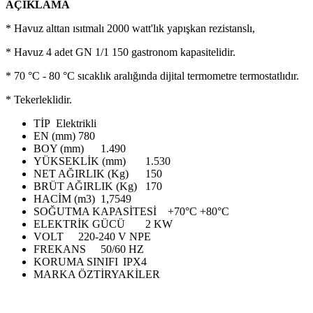
AÇIKLAMA
* Havuz alttan ısıtmalı 2000 watt'lık yapışkan rezistanslı,
* Havuz 4 adet GN 1/1 150 gastronom kapasitelidir.
* 70 °C - 80 °C sıcaklık aralığında dijital termometre termostatlıdır.
* Tekerleklidir.
TİP
Elektrikli
EN (mm)
780
BOY (mm)
1.490
YÜKSEKLİK (mm)
1.530
NET AĞIRLIK (Kg)
150
BRÜT AĞIRLIK (Kg)
170
HACİM (m3)
1,7549
SOĞUTMA KAPASİTESİ
+70°C +80°C
ELEKTRİK GÜCÜ
2 KW
VOLT
220-240 V NPE
FREKANS
50/60 HZ
KORUMA SINIFI
IPX4
MARKA
ÖZTİRYAKİLER