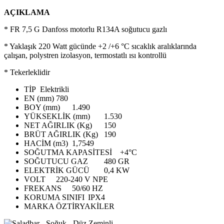
AÇIKLAMA
* FR 7,5 G Danfoss motorlu R134A soğutucu gazlı
* Yaklaşık 220 Watt gücünde +2 /+6 °C sıcaklık aralıklarında
çalışan, polystren izolasyon, termostatlı ısı kontrollü
* Tekerleklidir
TİP
Elektrikli
EN (mm)
780
BOY (mm)
1.490
YÜKSEKLİK (mm)
1.530
NET AĞIRLIK (Kg)
150
BRÜT AĞIRLIK (Kg)
190
HACİM (m3)
1,7549
SOĞUTMA KAPASİTESİ
+4°C
SOĞUTUCU GAZ
480 GR
ELEKTRİK GÜCÜ
0,4 KW
VOLT
220-240 V NPE
FREKANS
50/60 HZ
KORUMA SINIFI
IPX4
MARKA
ÖZTİRYAKİLER