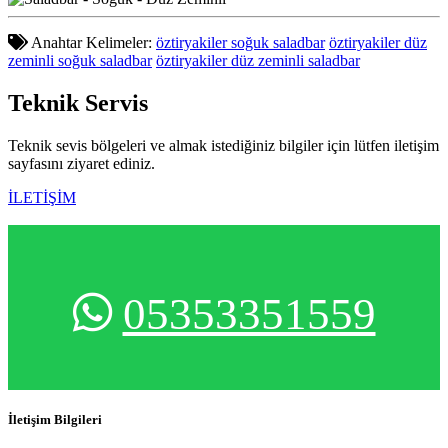
Anahtar Kelimeler:
öztiryakiler soğuk saladbar
öztiryakiler düz
zeminli soğuk saladbar
öztiryakiler düz zeminli saladbar
Teknik
Servis
Teknik sevis bölgeleri ve almak istediğiniz bilgiler için lütfen iletişim
sayfasını ziyaret ediniz.
İLETİŞİM
05353351559
İletişim Bilgileri