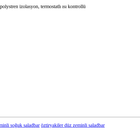
olystren izolasyon, termostatlı ısı kontrollü
eminli soğuk saladbar
öztiryakiler düz zeminli saladbar