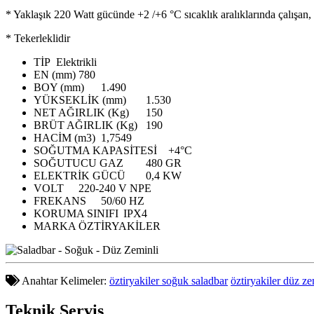
* Yaklaşık 220 Watt gücünde +2 /+6 °C sıcaklık aralıklarında çalışan, p
* Tekerleklidir
TİP
Elektrikli
EN (mm)
780
BOY (mm)
1.490
YÜKSEKLİK (mm)
1.530
NET AĞIRLIK (Kg)
150
BRÜT AĞIRLIK (Kg)
190
HACİM (m3)
1,7549
SOĞUTMA KAPASİTESİ
+4°C
SOĞUTUCU GAZ
480 GR
ELEKTRİK GÜCÜ
0,4 KW
VOLT
220-240 V NPE
FREKANS
50/60 HZ
KORUMA SINIFI
IPX4
MARKA
ÖZTİRYAKİLER
Anahtar Kelimeler:
öztiryakiler soğuk saladbar
öztiryakiler düz z
Teknik
Servis