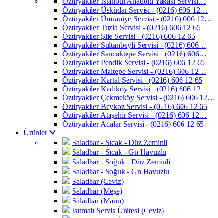
Öztiryakiler İstanbul Anadolu Yakası Servisi…
Öztiryakiler Üsküdar Servisi - (0216) 606 12…
Öztiryakiler Ümraniye Servisi - (0216) 606 12…
Öztiryakiler Tuzla Servisi - (0216) 606 12 65
Öztiryakiler Şile Servisi - (0216) 606 12 65
Öztiryakiler Sultanbeyli Servisi - (0216) 606…
Öztiryakiler Sancaktepe Servisi - (0216) 606…
Öztiryakiler Pendik Servisi - (0216) 606 12 65
Öztiryakiler Maltepe Servisi - (0216) 606 12…
Öztiryakiler Kartal Servisi - (0216) 606 12 65
Öztiryakiler Kadıköy Servisi - (0216) 606 12…
Öztiryakiler Çekmeköy Servisi - (0216) 606 12…
Öztiryakiler Beykoz Servisi - (0216) 606 12 65
Öztiryakiler Ataşehir Servisi - (0216) 606 12…
Öztiryakiler Adalar Servisi - (0216) 606 12 65
Ürünler
Saladbar - Sıcak - Düz Zeminli
Saladbar - Sıcak - Gn Havuzlu
Saladbar - Soğuk - Düz Zeminli
Saladbar - Soğuk - Gn Havuzlu
Saladbar (Ceviz)
Saladbar (Meşe)
Saladbar (Maun)
Isıtmalı Servis Ünitesi (Ceviz)