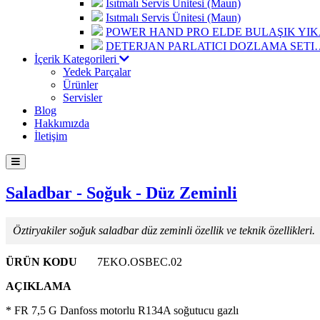
Isıtmalı Servis Ünitesi (Maun)
Isıtmalı Servis Ünitesi (Maun)
POWER HAND PRO ELDE BULAŞIK Y
DETERJAN PARLATICI DOZLAMA SETI
İçerik Kategorileri
Yedek Parçalar
Ürünler
Servisler
Blog
Hakkımızda
İletişim
Saladbar - Soğuk - Düz Zeminli
Öztiryakiler soğuk saladbar düz zeminli özellik ve teknik özellikleri.
ÜRÜN KODU
7EKO.OSBEC.02
AÇIKLAMA
* FR 7,5 G Danfoss motorlu R134A soğutucu gazlı