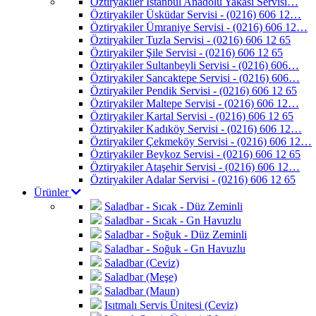
Öztiryakiler İstanbul Anadolu Yakası Servisi…
Öztiryakiler Üsküdar Servisi - (0216) 606 12…
Öztiryakiler Ümraniye Servisi - (0216) 606 12…
Öztiryakiler Tuzla Servisi - (0216) 606 12 65
Öztiryakiler Şile Servisi - (0216) 606 12 65
Öztiryakiler Sultanbeyli Servisi - (0216) 606…
Öztiryakiler Sancaktepe Servisi - (0216) 606…
Öztiryakiler Pendik Servisi - (0216) 606 12 65
Öztiryakiler Maltepe Servisi - (0216) 606 12…
Öztiryakiler Kartal Servisi - (0216) 606 12 65
Öztiryakiler Kadıköy Servisi - (0216) 606 12…
Öztiryakiler Çekmeköy Servisi - (0216) 606 12…
Öztiryakiler Beykoz Servisi - (0216) 606 12 65
Öztiryakiler Ataşehir Servisi - (0216) 606 12…
Öztiryakiler Adalar Servisi - (0216) 606 12 65
Ürünler
Saladbar - Sıcak - Düz Zeminli
Saladbar - Sıcak - Gn Havuzlu
Saladbar - Soğuk - Düz Zeminli
Saladbar - Soğuk - Gn Havuzlu
Saladbar (Ceviz)
Saladbar (Meşe)
Saladbar (Maun)
Isıtmalı Servis Ünitesi (Ceviz)