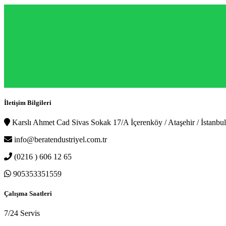
İletişim Bilgileri
Karslı Ahmet Cad Sivas Sokak 17/A İçerenköy / Ataşehir / İstanbul
info@beratendustriyel.com.tr
(0216 ) 606 12 65
905353351559
Çalışma Saatleri
7/24 Servis