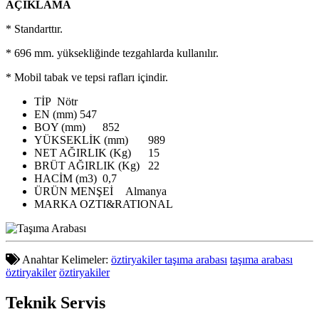
AÇIKLAMA
* Standarttır.
* 696 mm. yüksekliğinde tezgahlarda kullanılır.
* Mobil tabak ve tepsi rafları içindir.
TİP
Nötr
EN (mm)
547
BOY (mm)
852
YÜKSEKLİK (mm)
989
NET AĞIRLIK (Kg)
15
BRÜT AĞIRLIK (Kg)
22
HACİM (m3)
0,7
ÜRÜN MENŞEİ
Almanya
MARKA
OZTI&RATIONAL
Anahtar Kelimeler:
öztiryakiler taşıma arabası
taşıma arabası
öztiryakiler
öztiryakiler
Teknik
Servis