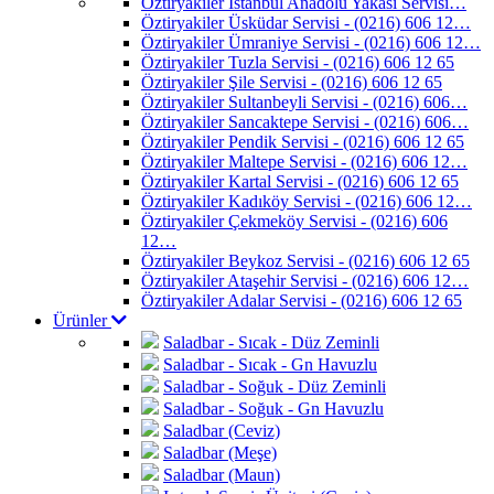
Öztiryakiler İstanbul Anadolu Yakası Servisi…
Öztiryakiler Üsküdar Servisi - (0216) 606 12…
Öztiryakiler Ümraniye Servisi - (0216) 606 12…
Öztiryakiler Tuzla Servisi - (0216) 606 12 65
Öztiryakiler Şile Servisi - (0216) 606 12 65
Öztiryakiler Sultanbeyli Servisi - (0216) 606…
Öztiryakiler Sancaktepe Servisi - (0216) 606…
Öztiryakiler Pendik Servisi - (0216) 606 12 65
Öztiryakiler Maltepe Servisi - (0216) 606 12…
Öztiryakiler Kartal Servisi - (0216) 606 12 65
Öztiryakiler Kadıköy Servisi - (0216) 606 12…
Öztiryakiler Çekmeköy Servisi - (0216) 606
12…
Öztiryakiler Beykoz Servisi - (0216) 606 12 65
Öztiryakiler Ataşehir Servisi - (0216) 606 12…
Öztiryakiler Adalar Servisi - (0216) 606 12 65
Ürünler
Saladbar - Sıcak - Düz Zeminli
Saladbar - Sıcak - Gn Havuzlu
Saladbar - Soğuk - Düz Zeminli
Saladbar - Soğuk - Gn Havuzlu
Saladbar (Ceviz)
Saladbar (Meşe)
Saladbar (Maun)