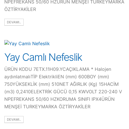
NPEFREKANS 50/60 HZÜRÜN MENŞEİ TURKEYMARKA
ÖZTİRYAKİLER
DEVAMI..
Yay Camlı Nefeslik
ÜRÜN KODU 7ETX.11H09.YCAÇIKLAMA * Halojen
aydınlatmalıTİP ElektrikliEN (mm) 600BOY (mm)
750YÜKSEKLİK (mm) 510NET AĞIRLIK (Kg) 15HACİM
(m3) 0,2410ELEKTRİK GÜCÜ 0,15 KWVOLT 220-240 V
NPEFREKANS 50/60 HZKORUMA SINIFI IPX4ÜRÜN
MENŞEİ TURKEYMARKA ÖZTİRYAKİLER
DEVAMI..