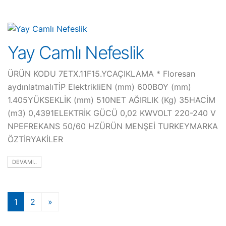
Yay Camlı Nefeslik
ÜRÜN KODU 7ETX.11F15.YCAÇIKLAMA * Floresan
aydınlatmalıTİP ElektrikliEN (mm) 600BOY (mm)
1.405YÜKSEKLİK (mm) 510NET AĞIRLIK (Kg) 35HACİM
(m3) 0,4391ELEKTRİK GÜCÜ 0,02 KWVOLT 220-240 V
NPEFREKANS 50/60 HZÜRÜN MENŞEİ TURKEYMARKA
ÖZTİRYAKİLER
DEVAMI..
1
2
»
(current)