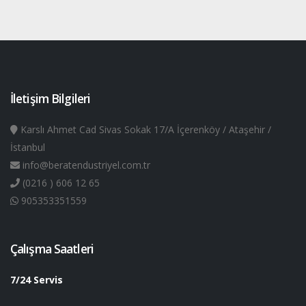
İletişim Bilgileri
Karslı Ahmet Cad Sivas Sokak 17/A İçerenköy / Ataşehir /
İstanbul
info@beratendustriyel.com.tr
(0216 ) 606 12 65
905353351559
Çalışma Saatleri
7/24 Servis