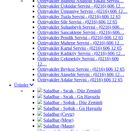
Öztiryakiler İstanbul Anadolu Yakası Servisi…
Öztiryakiler Üsküdar Servisi - (0216) 606 12…
Öztiryakiler Ümraniye Servisi - (0216) 606 12…
Öztiryakiler Tuzla Servisi - (0216) 606 12 65
Öztiryakiler Şile Servisi - (0216) 606 12 65
Öztiryakiler Sultanbeyli Servisi - (0216) 606…
Öztiryakiler Sancaktepe Servisi - (0216) 606…
Öztiryakiler Pendik Servisi - (0216) 606 12 65
Öztiryakiler Maltepe Servisi - (0216) 606 12…
Öztiryakiler Kartal Servisi - (0216) 606 12 65
Öztiryakiler Kadıköy Servisi - (0216) 606 12…
Öztiryakiler Çekmeköy Servisi - (0216) 606
12…
Öztiryakiler Beykoz Servisi - (0216) 606 12 65
Öztiryakiler Ataşehir Servisi - (0216) 606 12…
Öztiryakiler Adalar Servisi - (0216) 606 12 65
Ürünler
Saladbar - Sıcak - Düz Zeminli
Saladbar - Sıcak - Gn Havuzlu
Saladbar - Soğuk - Düz Zeminli
Saladbar - Soğuk - Gn Havuzlu
Saladbar (Ceviz)
Saladbar (Meşe)
Saladbar (Maun)