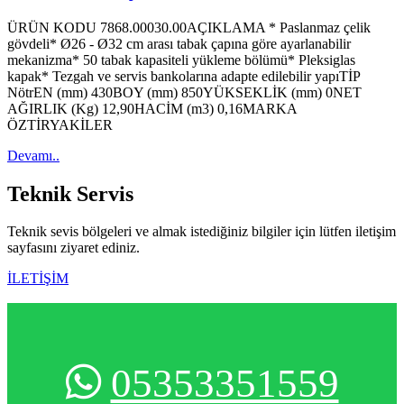
ÜRÜN KODU 7868.00030.00AÇIKLAMA * Paslanmaz çelik
gövdeli* Ø26 - Ø32 cm arası tabak çapına göre ayarlanabilir
mekanizma* 50 tabak kapasiteli yükleme bölümü* Pleksiglas
kapak* Tezgah ve servis bankolarına adapte edilebilir yapıTİP
NötrEN (mm) 430BOY (mm) 850YÜKSEKLİK (mm) 0NET
AĞIRLIK (Kg) 12,90HACİM (m3) 0,16MARKA
ÖZTİRYAKİLER
Devamı..
Teknik
Servis
Teknik sevis bölgeleri ve almak istediğiniz bilgiler için lütfen iletişim
sayfasını ziyaret ediniz.
İLETİŞİM
05353351559