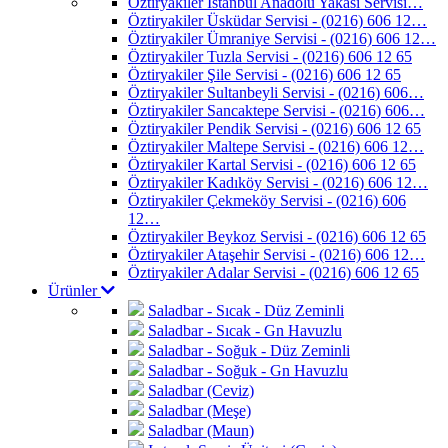
Öztiryakiler İstanbul Anadolu Yakası Servisi…
Öztiryakiler Üsküdar Servisi - (0216) 606 12…
Öztiryakiler Ümraniye Servisi - (0216) 606 12…
Öztiryakiler Tuzla Servisi - (0216) 606 12 65
Öztiryakiler Şile Servisi - (0216) 606 12 65
Öztiryakiler Sultanbeyli Servisi - (0216) 606…
Öztiryakiler Sancaktepe Servisi - (0216) 606…
Öztiryakiler Pendik Servisi - (0216) 606 12 65
Öztiryakiler Maltepe Servisi - (0216) 606 12…
Öztiryakiler Kartal Servisi - (0216) 606 12 65
Öztiryakiler Kadıköy Servisi - (0216) 606 12…
Öztiryakiler Çekmeköy Servisi - (0216) 606
12…
Öztiryakiler Beykoz Servisi - (0216) 606 12 65
Öztiryakiler Ataşehir Servisi - (0216) 606 12…
Öztiryakiler Adalar Servisi - (0216) 606 12 65
Ürünler
Saladbar - Sıcak - Düz Zeminli
Saladbar - Sıcak - Gn Havuzlu
Saladbar - Soğuk - Düz Zeminli
Saladbar - Soğuk - Gn Havuzlu
Saladbar (Ceviz)
Saladbar (Meşe)
Saladbar (Maun)