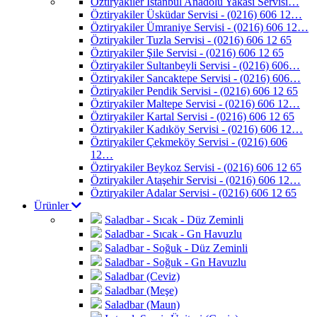
Öztiryakiler İstanbul Anadolu Yakası Servisi…
Öztiryakiler Üsküdar Servisi - (0216) 606 12…
Öztiryakiler Ümraniye Servisi - (0216) 606 12…
Öztiryakiler Tuzla Servisi - (0216) 606 12 65
Öztiryakiler Şile Servisi - (0216) 606 12 65
Öztiryakiler Sultanbeyli Servisi - (0216) 606…
Öztiryakiler Sancaktepe Servisi - (0216) 606…
Öztiryakiler Pendik Servisi - (0216) 606 12 65
Öztiryakiler Maltepe Servisi - (0216) 606 12…
Öztiryakiler Kartal Servisi - (0216) 606 12 65
Öztiryakiler Kadıköy Servisi - (0216) 606 12…
Öztiryakiler Çekmeköy Servisi - (0216) 606
12…
Öztiryakiler Beykoz Servisi - (0216) 606 12 65
Öztiryakiler Ataşehir Servisi - (0216) 606 12…
Öztiryakiler Adalar Servisi - (0216) 606 12 65
Ürünler
Saladbar - Sıcak - Düz Zeminli
Saladbar - Sıcak - Gn Havuzlu
Saladbar - Soğuk - Düz Zeminli
Saladbar - Soğuk - Gn Havuzlu
Saladbar (Ceviz)
Saladbar (Meşe)
Saladbar (Maun)