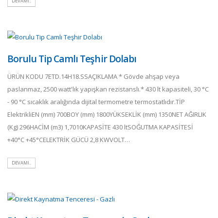
DEVAMI..
Borulu Tip Camlı Teşhir Dolabı
ÜRÜN KODU 7ETD.14H18.SSAÇIKLAMA * Gövde ahşap veya
paslanmaz, 2500 watt'lık yapışkan rezistanslı.* 430 lt kapasiteli, 30 °C
- 90 °C sıcaklık aralığında dijital termometre termostatlıdır.TİP
ElektrikliEN (mm) 700BOY (mm) 1800YÜKSEKLİK (mm) 1350NET AĞIRLIK
(Kg) 296HACİM (m3) 1,7010KAPASİTE 430 ltSOĞUTMA KAPASİTESİ
+40°C +45°CELEKTRİK GÜCÜ 2,8 KWVOLT…
DEVAMI..