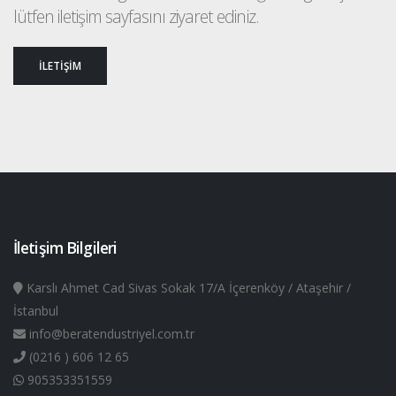
lütfen iletişim sayfasını ziyaret ediniz.
İLETİŞİM
İletişim Bilgileri
Karslı Ahmet Cad Sivas Sokak 17/A İçerenköy / Ataşehir /
İstanbul
info@beratendustriyel.com.tr
(0216 ) 606 12 65
905353351559