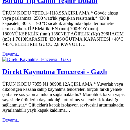
Borulu Tip Camlı Teşhir Dolabı
ÜRÜN KODU 7ETD.14H18.SSAÇIKLAMA * Gövde ahşap
veya paslanmaz, 2500 watt'lık yapışkan rezistanslı.* 430 lt
kapasiteli, 30 °C - 90 °C sıcaklık aralığında dijital termometre
termostatlıdır.TİP ElektrikliEN (mm) 700BOY (mm)
1800YÜKSEKLİK (mm) 1350NET AĞIRLIK (Kg) 296HACİM
(m3) 1,7010KAPASİTE 430 ltSOĞUTMA KAPASİTESİ +40°C
+45°CELEKTRİK GÜCÜ 2,8 KWVOLT…
Devamı..
Direkt Kaynatma Tenceresi - Gazlı
ÜRÜN KODU 7855.N1.80908.12AÇIKLAMA * Yuvarlak veya
dikdörtgen kazana sahip kaynatma tencereleri birçok farklı yemek,
çorba ve sos yapma imkanı sağlamaktadır.* Monoblok kazan yapısı
sayesinde ürünlerin dayanıklılığı arttırılmış ve temizlik kolaylığı
sağlanmıştır.* Çift cidarlı kapak izolasyon seviyesini arttırmaktadır.
Ayarlanabilir yaylı kapak kaldırma…
Devamı..