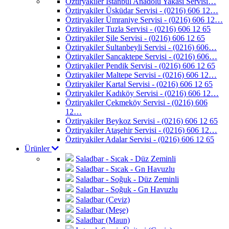
Öztiryakiler İstanbul Anadolu Yakası Servisi…
Öztiryakiler Üsküdar Servisi - (0216) 606 12…
Öztiryakiler Ümraniye Servisi - (0216) 606 12…
Öztiryakiler Tuzla Servisi - (0216) 606 12 65
Öztiryakiler Şile Servisi - (0216) 606 12 65
Öztiryakiler Sultanbeyli Servisi - (0216) 606…
Öztiryakiler Sancaktepe Servisi - (0216) 606…
Öztiryakiler Pendik Servisi - (0216) 606 12 65
Öztiryakiler Maltepe Servisi - (0216) 606 12…
Öztiryakiler Kartal Servisi - (0216) 606 12 65
Öztiryakiler Kadıköy Servisi - (0216) 606 12…
Öztiryakiler Çekmeköy Servisi - (0216) 606
12…
Öztiryakiler Beykoz Servisi - (0216) 606 12 65
Öztiryakiler Ataşehir Servisi - (0216) 606 12…
Öztiryakiler Adalar Servisi - (0216) 606 12 65
Ürünler
Saladbar - Sıcak - Düz Zeminli
Saladbar - Sıcak - Gn Havuzlu
Saladbar - Soğuk - Düz Zeminli
Saladbar - Soğuk - Gn Havuzlu
Saladbar (Ceviz)
Saladbar (Meşe)
Saladbar (Maun)