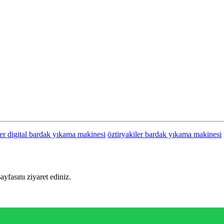
ler digital bardak yıkama makinesi
öztiryakiler bardak yıkama makinesi
sayfasını ziyaret ediniz.