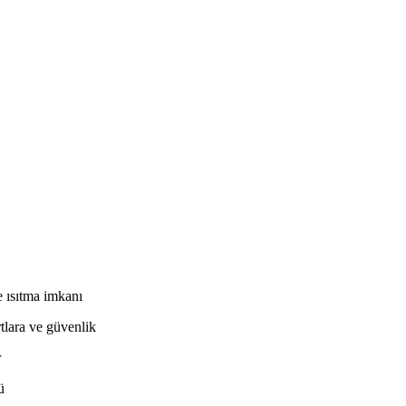
e ısıtma imkanı
tlara ve güvenlik
r
ü