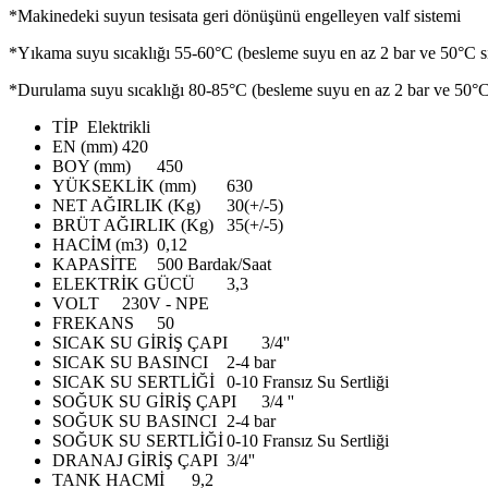
*Makinedeki suyun tesisata geri dönüşünü engelleyen valf sistemi
*Yıkama suyu sıcaklığı 55-60°C (besleme suyu en az 2 bar ve 50°C sı
*Durulama suyu sıcaklığı 80-85°C (besleme suyu en az 2 bar ve 50°C 
TİP
Elektrikli
EN (mm)
420
BOY (mm)
450
YÜKSEKLİK (mm)
630
NET AĞIRLIK (Kg)
30(+/-5)
BRÜT AĞIRLIK (Kg)
35(+/-5)
HACİM (m3)
0,12
KAPASİTE
500 Bardak/Saat
ELEKTRİK GÜCÜ
3,3
VOLT
230V - NPE
FREKANS
50
SICAK SU GİRİŞ ÇAPI
3/4''
SICAK SU BASINCI
2-4 bar
SICAK SU SERTLİĞİ
0-10 Fransız Su Sertliği
SOĞUK SU GİRİŞ ÇAPI
3/4 ''
SOĞUK SU BASINCI
2-4 bar
SOĞUK SU SERTLİĞİ
0-10 Fransız Su Sertliği
DRANAJ GİRİŞ ÇAPI
3/4''
TANK HACMİ
9,2