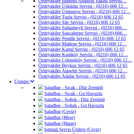
Öztiryakiler İstanbul Anadolu Yakası Servisi…
Öztiryakiler Üsküdar Servisi - (0216) 606 12…
Öztiryakiler Ümraniye Servisi - (0216) 606 12…
Öztiryakiler Tuzla Servisi - (0216) 606 12 65
Öztiryakiler Şile Servisi - (0216) 606 12 65
Öztiryakiler Sultanbeyli Servisi - (0216) 606…
Öztiryakiler Sancaktepe Servisi - (0216) 606…
Öztiryakiler Pendik Servisi - (0216) 606 12 65
Öztiryakiler Maltepe Servisi - (0216) 606 12…
Öztiryakiler Kartal Servisi - (0216) 606 12 65
Öztiryakiler Kadıköy Servisi - (0216) 606 12…
Öztiryakiler Çekmeköy Servisi - (0216) 606 12…
Öztiryakiler Beykoz Servisi - (0216) 606 12 65
Öztiryakiler Ataşehir Servisi - (0216) 606 12…
Öztiryakiler Adalar Servisi - (0216) 606 12 65
Ürünler
Saladbar - Sıcak - Düz Zeminli
Saladbar - Sıcak - Gn Havuzlu
Saladbar - Soğuk - Düz Zeminli
Saladbar - Soğuk - Gn Havuzlu
Saladbar (Ceviz)
Saladbar (Meşe)
Saladbar (Maun)
Isıtmalı Servis Ünitesi (Ceviz)