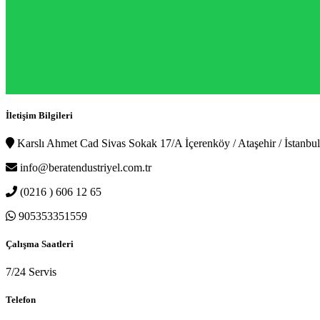
İletişim Bilgileri
Karslı Ahmet Cad Sivas Sokak 17/A İçerenköy / Ataşehir / İstanbul
info@beratendustriyel.com.tr
(0216 ) 606 12 65
905353351559
Çalışma Saatleri
7/24 Servis
Telefon