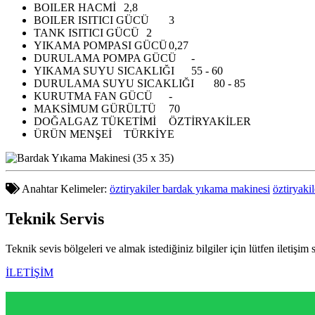
BOILER HACMİ
2,8
BOILER ISITICI GÜCÜ
3
TANK ISITICI GÜCÜ
2
YIKAMA POMPASI GÜCÜ
0,27
DURULAMA POMPA GÜCÜ
-
YIKAMA SUYU SICAKLIĞI
55 - 60
DURULAMA SUYU SICAKLIĞI
80 - 85
KURUTMA FAN GÜCÜ
-
MAKSİMUM GÜRÜLTÜ
70
DOĞALGAZ TÜKETİMİ
ÖZTİRYAKİLER
ÜRÜN MENŞEİ
TÜRKİYE
Anahtar Kelimeler:
öztiryakiler bardak yıkama makinesi
öztiryaki
Teknik
Servis
Teknik sevis bölgeleri ve almak istediğiniz bilgiler için lütfen iletişim 
İLETİŞİM