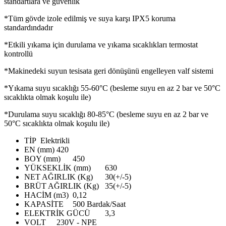
standartlara ve güvenlik
*Tüm gövde izole edilmiş ve suya karşı IPX5 koruma
standardındadır
*Etkili yıkama için durulama ve yıkama sıcaklıkları termostat
kontrollü
*Makinedeki suyun tesisata geri dönüşünü engelleyen valf sistemi
*Yıkama suyu sıcaklığı 55-60°C (besleme suyu en az 2 bar ve 50°C
sıcaklıkta olmak koşulu ile)
*Durulama suyu sıcaklığı 80-85°C (besleme suyu en az 2 bar ve
50°C sıcaklıkta olmak koşulu ile)
TİP
Elektrikli
EN (mm)
420
BOY (mm)
450
YÜKSEKLİK (mm)
630
NET AĞIRLIK (Kg)
30(+/-5)
BRÜT AĞIRLIK (Kg)
35(+/-5)
HACİM (m3)
0,12
KAPASİTE
500 Bardak/Saat
ELEKTRİK GÜCÜ
3,3
VOLT
230V - NPE