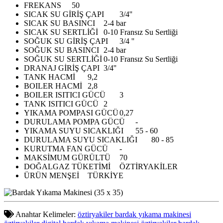
FREKANS
50
SICAK SU GİRİŞ ÇAPI
3/4''
SICAK SU BASINCI
2-4 bar
SICAK SU SERTLİĞİ
0-10 Fransız Su Sertliği
SOĞUK SU GİRİŞ ÇAPI
3/4 ''
SOĞUK SU BASINCI
2-4 bar
SOĞUK SU SERTLİĞİ
0-10 Fransız Su Sertliği
DRANAJ GİRİŞ ÇAPI
3/4''
TANK HACMİ
9,2
BOILER HACMİ
2,8
BOILER ISITICI GÜCÜ
3
TANK ISITICI GÜCÜ
2
YIKAMA POMPASI GÜCÜ
0,27
DURULAMA POMPA GÜCÜ
-
YIKAMA SUYU SICAKLIĞI
55 - 60
DURULAMA SUYU SICAKLIĞI
80 - 85
KURUTMA FAN GÜCÜ
-
MAKSİMUM GÜRÜLTÜ
70
DOĞALGAZ TÜKETİMİ
ÖZTİRYAKİLER
ÜRÜN MENŞEİ
TÜRKİYE
Anahtar Kelimeler:
öztiryakiler bardak yıkama makinesi