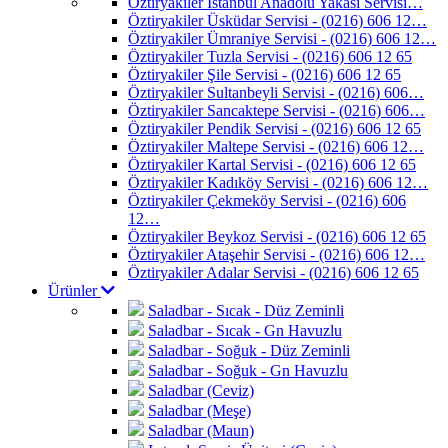
Öztiryakiler İstanbul Anadolu Yakası Servisi…
Öztiryakiler Üsküdar Servisi - (0216) 606 12…
Öztiryakiler Ümraniye Servisi - (0216) 606 12…
Öztiryakiler Tuzla Servisi - (0216) 606 12 65
Öztiryakiler Şile Servisi - (0216) 606 12 65
Öztiryakiler Sultanbeyli Servisi - (0216) 606…
Öztiryakiler Sancaktepe Servisi - (0216) 606…
Öztiryakiler Pendik Servisi - (0216) 606 12 65
Öztiryakiler Maltepe Servisi - (0216) 606 12…
Öztiryakiler Kartal Servisi - (0216) 606 12 65
Öztiryakiler Kadıköy Servisi - (0216) 606 12…
Öztiryakiler Çekmeköy Servisi - (0216) 606
12…
Öztiryakiler Beykoz Servisi - (0216) 606 12 65
Öztiryakiler Ataşehir Servisi - (0216) 606 12…
Öztiryakiler Adalar Servisi - (0216) 606 12 65
Ürünler
Saladbar - Sıcak - Düz Zeminli
Saladbar - Sıcak - Gn Havuzlu
Saladbar - Soğuk - Düz Zeminli
Saladbar - Soğuk - Gn Havuzlu
Saladbar (Ceviz)
Saladbar (Meşe)
Saladbar (Maun)