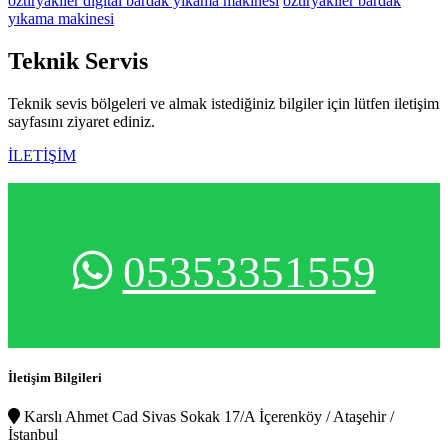
öztiryakiler digital bardak yıkama makinesi
öztiryakiler bardak
yıkama makinesi
Teknik
Servis
Teknik sevis bölgeleri ve almak istediğiniz bilgiler için lütfen iletişim
sayfasını ziyaret ediniz.
İLETİŞİM
05353351559
İletişim Bilgileri
Karslı Ahmet Cad Sivas Sokak 17/A İçerenköy / Ataşehir /
İstanbul