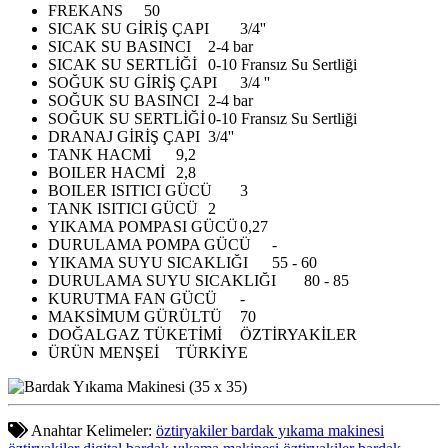
FREKANS
50
SICAK SU GİRİŞ ÇAPI
3/4''
SICAK SU BASINCI
2-4 bar
SICAK SU SERTLİĞİ
0-10 Fransız Su Sertliği
SOĞUK SU GİRİŞ ÇAPI
3/4 ''
SOĞUK SU BASINCI
2-4 bar
SOĞUK SU SERTLİĞİ
0-10 Fransız Su Sertliği
DRANAJ GİRİŞ ÇAPI
3/4''
TANK HACMİ
9,2
BOILER HACMİ
2,8
BOILER ISITICI GÜCÜ
3
TANK ISITICI GÜCÜ
2
YIKAMA POMPASI GÜCÜ
0,27
DURULAMA POMPA GÜCÜ
-
YIKAMA SUYU SICAKLIĞI
55 - 60
DURULAMA SUYU SICAKLIĞI
80 - 85
KURUTMA FAN GÜCÜ
-
MAKSİMUM GÜRÜLTÜ
70
DOĞALGAZ TÜKETİMİ
ÖZTİRYAKİLER
ÜRÜN MENŞEİ
TÜRKİYE
Anahtar Kelimeler:
öztiryakiler bardak yıkama makinesi