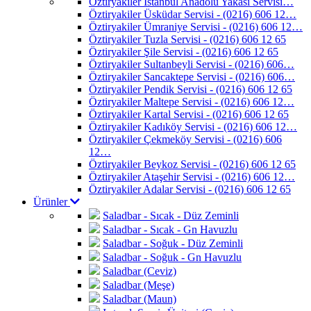
Öztiryakiler İstanbul Anadolu Yakası Servisi…
Öztiryakiler Üsküdar Servisi - (0216) 606 12…
Öztiryakiler Ümraniye Servisi - (0216) 606 12…
Öztiryakiler Tuzla Servisi - (0216) 606 12 65
Öztiryakiler Şile Servisi - (0216) 606 12 65
Öztiryakiler Sultanbeyli Servisi - (0216) 606…
Öztiryakiler Sancaktepe Servisi - (0216) 606…
Öztiryakiler Pendik Servisi - (0216) 606 12 65
Öztiryakiler Maltepe Servisi - (0216) 606 12…
Öztiryakiler Kartal Servisi - (0216) 606 12 65
Öztiryakiler Kadıköy Servisi - (0216) 606 12…
Öztiryakiler Çekmeköy Servisi - (0216) 606
12…
Öztiryakiler Beykoz Servisi - (0216) 606 12 65
Öztiryakiler Ataşehir Servisi - (0216) 606 12…
Öztiryakiler Adalar Servisi - (0216) 606 12 65
Ürünler
Saladbar - Sıcak - Düz Zeminli
Saladbar - Sıcak - Gn Havuzlu
Saladbar - Soğuk - Düz Zeminli
Saladbar - Soğuk - Gn Havuzlu
Saladbar (Ceviz)
Saladbar (Meşe)
Saladbar (Maun)