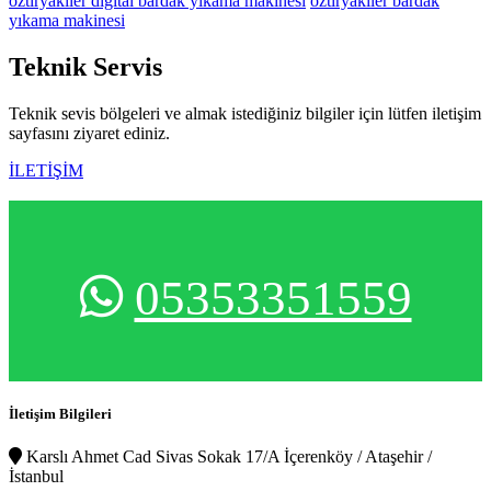
öztiryakiler digital bardak yıkama makinesi
öztiryakiler bardak
yıkama makinesi
Teknik
Servis
Teknik sevis bölgeleri ve almak istediğiniz bilgiler için lütfen iletişim
sayfasını ziyaret ediniz.
İLETİŞİM
05353351559
İletişim Bilgileri
Karslı Ahmet Cad Sivas Sokak 17/A İçerenköy / Ataşehir /
İstanbul