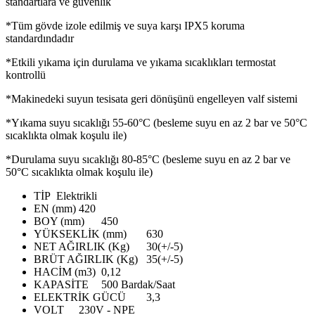
standartlara ve güvenlik
*Tüm gövde izole edilmiş ve suya karşı IPX5 koruma
standardındadır
*Etkili yıkama için durulama ve yıkama sıcaklıkları termostat
kontrollü
*Makinedeki suyun tesisata geri dönüşünü engelleyen valf sistemi
*Yıkama suyu sıcaklığı 55-60°C (besleme suyu en az 2 bar ve 50°C
sıcaklıkta olmak koşulu ile)
*Durulama suyu sıcaklığı 80-85°C (besleme suyu en az 2 bar ve
50°C sıcaklıkta olmak koşulu ile)
TİP
Elektrikli
EN (mm)
420
BOY (mm)
450
YÜKSEKLİK (mm)
630
NET AĞIRLIK (Kg)
30(+/-5)
BRÜT AĞIRLIK (Kg)
35(+/-5)
HACİM (m3)
0,12
KAPASİTE
500 Bardak/Saat
ELEKTRİK GÜCÜ
3,3
VOLT
230V - NPE