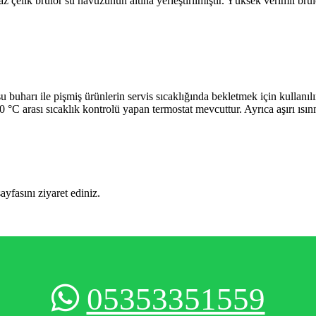
 çelik brülör su havuzunun altına yerleştirilmiştir. Yüksek verimli brü
le pişmiş ürünlerin servis sıcaklığında bekletmek için kullanılır.* 
90 °C arası sıcaklık kontrolü yapan termostat mevcuttur. Ayrıca aşırı ı
sayfasını ziyaret ediniz.
05353351559