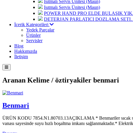
Isıtmalı Servis Ünitesi (Maun)
Isıtmalı Servis Ünitesi (Maun)
POWER HAND PRO ELDE BULAŞIK Y
DETERJAN PARLATICI DOZLAMA SETI
İçerik Kategorileri
Yedek Parçalar
Ürünler
Servisler
Blog
Hakkımızda
İletişim
Aranan Kelime /
öztiryakiler benmari
Benmari
ÜRÜN KODU 7854.N1.80703.13AÇIKLAMA * Benmariler sıcak su buharı i
vanası sayesinde suyu hızlı boşaltma imkanı sağlanmaktadır.* Elektrik