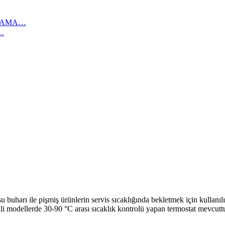
IKAMA…
…
le pişmiş ürünlerin servis sıcaklığında bekletmek için kullanılır*
li modellerde 30-90 °C arası sıcaklık kontrolü yapan termostat mevcutt