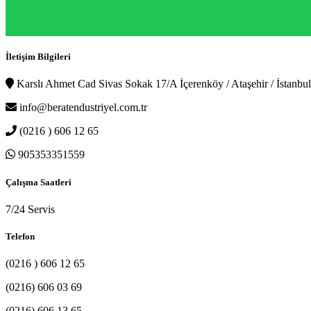
İletişim Bilgileri
Karslı Ahmet Cad Sivas Sokak 17/A İçerenköy / Ataşehir / İstanbul
info@beratendustriyel.com.tr
(0216 ) 606 12 65
905353351559
Çalışma Saatleri
7/24 Servis
Telefon
(0216 ) 606 12 65
(0216) 606 03 69
(0216) 606 13 65