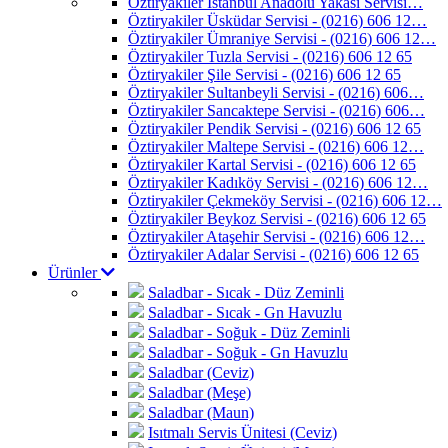
Öztiryakiler İstanbul Anadolu Yakası Servisi…
Öztiryakiler Üsküdar Servisi - (0216) 606 12…
Öztiryakiler Ümraniye Servisi - (0216) 606 12…
Öztiryakiler Tuzla Servisi - (0216) 606 12 65
Öztiryakiler Şile Servisi - (0216) 606 12 65
Öztiryakiler Sultanbeyli Servisi - (0216) 606…
Öztiryakiler Sancaktepe Servisi - (0216) 606…
Öztiryakiler Pendik Servisi - (0216) 606 12 65
Öztiryakiler Maltepe Servisi - (0216) 606 12…
Öztiryakiler Kartal Servisi - (0216) 606 12 65
Öztiryakiler Kadıköy Servisi - (0216) 606 12…
Öztiryakiler Çekmeköy Servisi - (0216) 606 12…
Öztiryakiler Beykoz Servisi - (0216) 606 12 65
Öztiryakiler Ataşehir Servisi - (0216) 606 12…
Öztiryakiler Adalar Servisi - (0216) 606 12 65
Ürünler
Saladbar - Sıcak - Düz Zeminli
Saladbar - Sıcak - Gn Havuzlu
Saladbar - Soğuk - Düz Zeminli
Saladbar - Soğuk - Gn Havuzlu
Saladbar (Ceviz)
Saladbar (Meşe)
Saladbar (Maun)
Isıtmalı Servis Ünitesi (Ceviz)