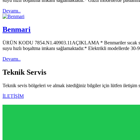
suyu hızlı boşaltma imkanı sağlamaktadır.* Gazlı modellerde paslanmaz
Devamı..
Benmari
ÜRÜN KODU 7854.N1.40903.11AÇIKLAMA * Benmariler sıcak su buharı i
suyu hızlı boşaltma imkanı sağlamaktadır.* Elektrikli modellerde 30-
Devamı..
Teknik
Servis
Teknik sevis bölgeleri ve almak istediğiniz bilgiler için lütfen iletişim 
İLETİŞİM