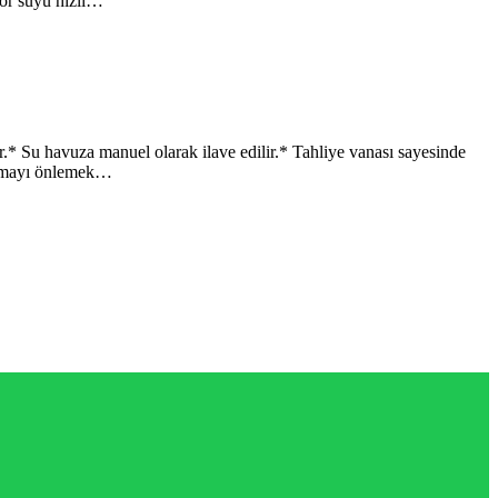
lör suyu hızlı…
Su havuza manuel olarak ilave edilir.* Tahliye vanası sayesinde
sınmayı önlemek…