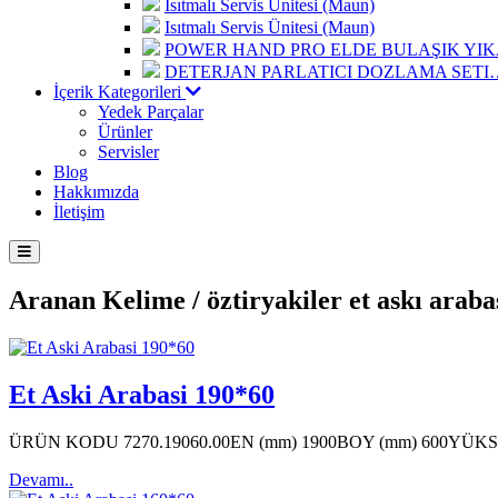
Isıtmalı Servis Ünitesi (Maun)
Isıtmalı Servis Ünitesi (Maun)
POWER HAND PRO ELDE BULAŞIK Y
DETERJAN PARLATICI DOZLAMA SETI
İçerik Kategorileri
Yedek Parçalar
Ürünler
Servisler
Blog
Hakkımızda
İletişim
Aranan Kelime /
öztiryakiler et askı araba
Et Aski Arabasi 190*60
ÜRÜN KODU 7270.19060.00EN (mm) 1900BOY (mm) 600YÜK
Devamı..