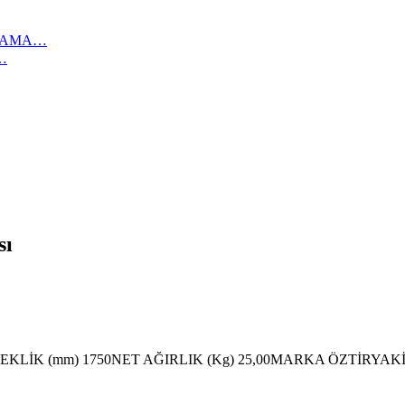
IKAMA…
…
sı
SEKLİK (mm) 1750NET AĞIRLIK (Kg) 25,00MARKA ÖZTİRYAK