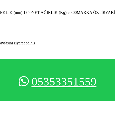
SEKLİK (mm) 1750NET AĞIRLIK (Kg) 20,00MARKA ÖZTİRYAK
sayfasını ziyaret ediniz.
05353351559