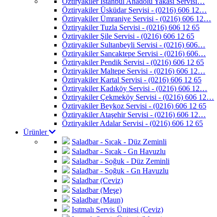
Öztiryakiler İstanbul Anadolu Yakası Servisi…
Öztiryakiler Üsküdar Servisi - (0216) 606 12…
Öztiryakiler Ümraniye Servisi - (0216) 606 12…
Öztiryakiler Tuzla Servisi - (0216) 606 12 65
Öztiryakiler Şile Servisi - (0216) 606 12 65
Öztiryakiler Sultanbeyli Servisi - (0216) 606…
Öztiryakiler Sancaktepe Servisi - (0216) 606…
Öztiryakiler Pendik Servisi - (0216) 606 12 65
Öztiryakiler Maltepe Servisi - (0216) 606 12…
Öztiryakiler Kartal Servisi - (0216) 606 12 65
Öztiryakiler Kadıköy Servisi - (0216) 606 12…
Öztiryakiler Çekmeköy Servisi - (0216) 606 12…
Öztiryakiler Beykoz Servisi - (0216) 606 12 65
Öztiryakiler Ataşehir Servisi - (0216) 606 12…
Öztiryakiler Adalar Servisi - (0216) 606 12 65
Ürünler
Saladbar - Sıcak - Düz Zeminli
Saladbar - Sıcak - Gn Havuzlu
Saladbar - Soğuk - Düz Zeminli
Saladbar - Soğuk - Gn Havuzlu
Saladbar (Ceviz)
Saladbar (Meşe)
Saladbar (Maun)
Isıtmalı Servis Ünitesi (Ceviz)