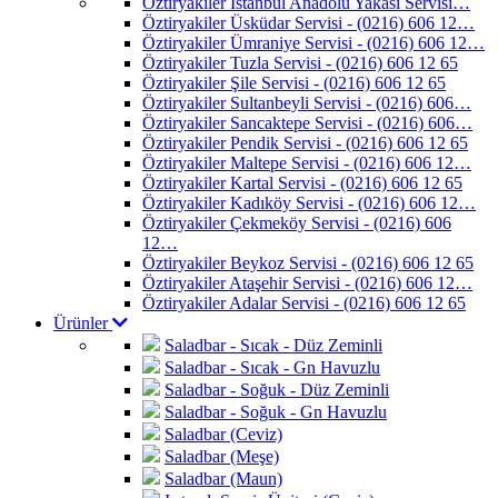
Öztiryakiler İstanbul Anadolu Yakası Servisi…
Öztiryakiler Üsküdar Servisi - (0216) 606 12…
Öztiryakiler Ümraniye Servisi - (0216) 606 12…
Öztiryakiler Tuzla Servisi - (0216) 606 12 65
Öztiryakiler Şile Servisi - (0216) 606 12 65
Öztiryakiler Sultanbeyli Servisi - (0216) 606…
Öztiryakiler Sancaktepe Servisi - (0216) 606…
Öztiryakiler Pendik Servisi - (0216) 606 12 65
Öztiryakiler Maltepe Servisi - (0216) 606 12…
Öztiryakiler Kartal Servisi - (0216) 606 12 65
Öztiryakiler Kadıköy Servisi - (0216) 606 12…
Öztiryakiler Çekmeköy Servisi - (0216) 606
12…
Öztiryakiler Beykoz Servisi - (0216) 606 12 65
Öztiryakiler Ataşehir Servisi - (0216) 606 12…
Öztiryakiler Adalar Servisi - (0216) 606 12 65
Ürünler
Saladbar - Sıcak - Düz Zeminli
Saladbar - Sıcak - Gn Havuzlu
Saladbar - Soğuk - Düz Zeminli
Saladbar - Soğuk - Gn Havuzlu
Saladbar (Ceviz)
Saladbar (Meşe)
Saladbar (Maun)