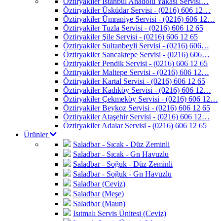
Öztiryakiler İstanbul Anadolu Yakası Servisi…
Öztiryakiler Üsküdar Servisi - (0216) 606 12…
Öztiryakiler Ümraniye Servisi - (0216) 606 12…
Öztiryakiler Tuzla Servisi - (0216) 606 12 65
Öztiryakiler Şile Servisi - (0216) 606 12 65
Öztiryakiler Sultanbeyli Servisi - (0216) 606…
Öztiryakiler Sancaktepe Servisi - (0216) 606…
Öztiryakiler Pendik Servisi - (0216) 606 12 65
Öztiryakiler Maltepe Servisi - (0216) 606 12…
Öztiryakiler Kartal Servisi - (0216) 606 12 65
Öztiryakiler Kadıköy Servisi - (0216) 606 12…
Öztiryakiler Çekmeköy Servisi - (0216) 606 12…
Öztiryakiler Beykoz Servisi - (0216) 606 12 65
Öztiryakiler Ataşehir Servisi - (0216) 606 12…
Öztiryakiler Adalar Servisi - (0216) 606 12 65
Ürünler
Saladbar - Sıcak - Düz Zeminli
Saladbar - Sıcak - Gn Havuzlu
Saladbar - Soğuk - Düz Zeminli
Saladbar - Soğuk - Gn Havuzlu
Saladbar (Ceviz)
Saladbar (Meşe)
Saladbar (Maun)
Isıtmalı Servis Ünitesi (Ceviz)