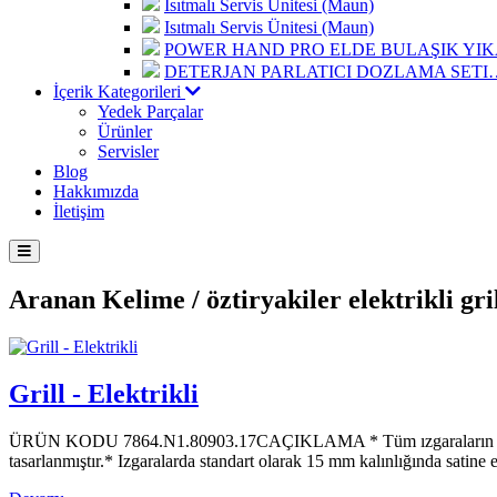
Isıtmalı Servis Ünitesi (Maun)
Isıtmalı Servis Ünitesi (Maun)
POWER HAND PRO ELDE BULAŞIK Y
DETERJAN PARLATICI DOZLAMA SETI
İçerik Kategorileri
Yedek Parçalar
Ürünler
Servisler
Blog
Hakkımızda
İletişim
Aranan Kelime /
öztiryakiler elektrikli gri
Grill - Elektrikli
ÜRÜN KODU 7864.N1.80903.17CAÇIKLAMA * Tüm ızgaraların maksimu
tasarlanmıştır.* Izgaralarda standart olarak 15 mm kalınlığında satin