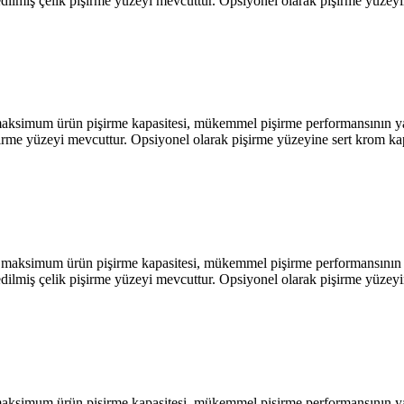
e edilmiş çelik pişirme yüzeyi mevcuttur. Opsiyonel olarak pişirme yüze
ürün pişirme kapasitesi, mükemmel pişirme performansının yanında
pişirme yüzeyi mevcuttur. Opsiyonel olarak pişirme yüzeyine sert krom 
m ürün pişirme kapasitesi, mükemmel pişirme performansının yanı
e edilmiş çelik pişirme yüzeyi mevcuttur. Opsiyonel olarak pişirme yüze
ürün pişirme kapasitesi, mükemmel pişirme performansının yanında