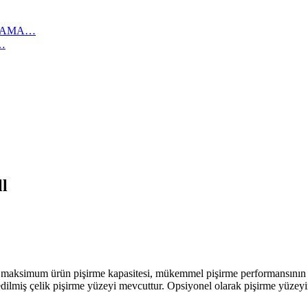
IKAMA…
…
ll
m ürün pişirme kapasitesi, mükemmel pişirme performansının yanı
e edilmiş çelik pişirme yüzeyi mevcuttur. Opsiyonel olarak pişirme yüze