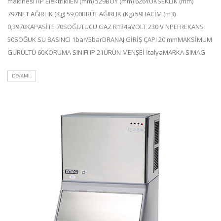
makinesiTİP ElektrikliEN (mm) 529BOY (mm) 626YÜKSEKLİK (mm)
797NET AĞIRLIK (Kg) 59,00BRÜT AĞIRLIK (Kg) 59HACİM (m3)
0,3970KAPASİTE 70SOĞUTUCU GAZ R134aVOLT 230 V NPEFREKANS
50SOĞUK SU BASINCI 1bar/5barDRANAJ GİRİŞ ÇAPI 20 mmMAKSİMUM
GÜRÜLTÜ 60KORUMA SINIFI IP 21ÜRÜN MENŞEİ İtalyaMARKA SIMAG
DEVAMI..