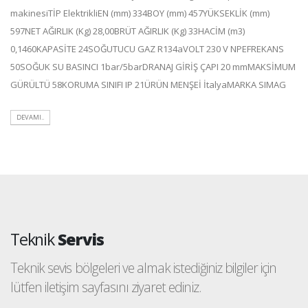
makinesiTİP ElektrikliEN (mm) 334BOY (mm) 457YÜKSEKLİK (mm)
597NET AĞIRLIK (Kg) 28,00BRÜT AĞIRLIK (Kg) 33HACİM (m3)
0,1460KAPASİTE 24SOĞUTUCU GAZ R134aVOLT 230 V NPEFREKANS
50SOĞUK SU BASINCI 1bar/5barDRANAJ GİRİŞ ÇAPI 20 mmMAKSİMUM
GÜRÜLTÜ 58KORUMA SINIFI IP 21ÜRÜN MENŞEİ İtalyaMARKA SIMAG
DEVAMI..
Teknik
Servis
Teknik sevis bölgeleri ve almak istediğiniz bilgiler için
lütfen iletişim sayfasını ziyaret ediniz.