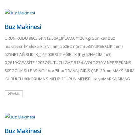
Buz Makinesi
ÜRÜN KODU 9805.SPN12.50AÇIKLAMA *120 Kg/Gün kar buz
makinesiTİP ElektrikliEN (mm) 560BOY (mm) 533YÜKSEKLİK (mm)
525NET AĞIRLIK (Kg) 42,00BRÜT AĞIRLIK (Kg) 52HACİM (m3)
0,2610KAPASİTE 120SOĞUTUCU GAZ R134aVOLT 230 V NPEFREKANS
50SOĞUK SU BASINCI 1bar/5barDRANAJ GİRİŞ ÇAPI 20 mmMAKSİMUM
GÜRÜLTÜ 60KORUMA SINIFI IP 21ÜRÜN MENŞEİ İtalyaMARKA SIMAG
DEVAMI..
Buz Makinesi