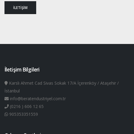
İLETİŞİM
İletişim Bilgileri
Karslı Ahmet Cad Sivas Sokak 17/A İçerenköy / Ataşehir /
İstanbul
info@beratendustriyel.com.tr
(0216 ) 606 12 65
905353351559