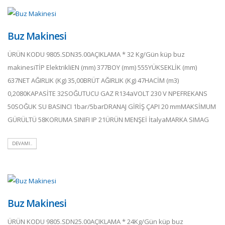
Buz Makinesi
ÜRÜN KODU 9805.SDN35.00AÇIKLAMA * 32 Kg/Gün küp buz
makinesiTİP ElektrikliEN (mm) 377BOY (mm) 555YÜKSEKLİK (mm)
637NET AĞIRLIK (Kg) 35,00BRÜT AĞIRLIK (Kg) 47HACİM (m3)
0,2080KAPASİTE 32SOĞUTUCU GAZ R134aVOLT 230 V NPEFREKANS
50SOĞUK SU BASINCI 1bar/5barDRANAJ GİRİŞ ÇAPI 20 mmMAKSİMUM
GÜRÜLTÜ 58KORUMA SINIFI IP 21ÜRÜN MENŞEİ İtalyaMARKA SIMAG
DEVAMI..
Buz Makinesi
ÜRÜN KODU 9805.SDN25.00AÇIKLAMA * 24Kg/Gün küp buz