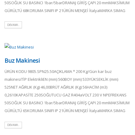
50SOĞUK SU BASINCI 1bar/5barDRANAJ GİRİŞ ÇAPI 20 mmMAKSİMUM
GÜRÜLTÜ 68KORUMA SINIFI IP 21ÜRÜN MENŞEİ İtalyaMARKA SIMAG
DEVAMI..
Buz Makinesi
ÜRÜN KODU 9805.SPN25.50AÇIKLAMA * 200 Kg/Gün kar buz
makinesiTİP ElektrikliEN (mm) 560BOY (mm) 533YÜKSEKLİK (mm)
525NET AĞIRLIK (Kg) 46,00BRÜT AĞIRLIK (Kg) 56HACİM (m3)
0,2610KAPASİTE 250SOĞUTUCU GAZ R404aVOLT 230 V NPEFREKANS
50SOĞUK SU BASINCI 1bar/5barDRANAJ GİRİŞ ÇAPI 20 mmMAKSİMUM
GÜRÜLTÜ 65KORUMA SINIFI IP 21ÜRÜN MENŞEİ İtalyaMARKA SIMAG
DEVAMI..