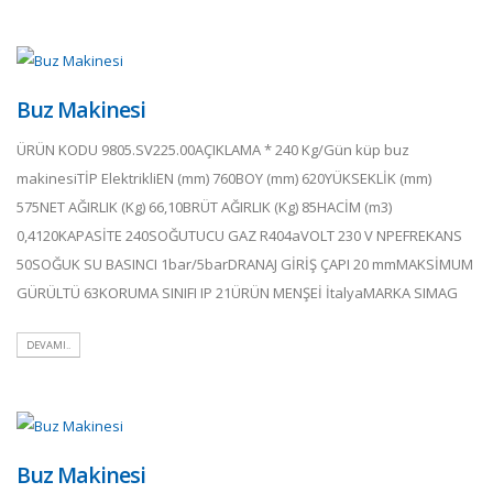
Buz Makinesi
ÜRÜN KODU 9805.SV225.00AÇIKLAMA * 240 Kg/Gün küp buz
makinesiTİP ElektrikliEN (mm) 760BOY (mm) 620YÜKSEKLİK (mm)
575NET AĞIRLIK (Kg) 66,10BRÜT AĞIRLIK (Kg) 85HACİM (m3)
0,4120KAPASİTE 240SOĞUTUCU GAZ R404aVOLT 230 V NPEFREKANS
50SOĞUK SU BASINCI 1bar/5barDRANAJ GİRİŞ ÇAPI 20 mmMAKSİMUM
GÜRÜLTÜ 63KORUMA SINIFI IP 21ÜRÜN MENŞEİ İtalyaMARKA SIMAG
DEVAMI..
Buz Makinesi