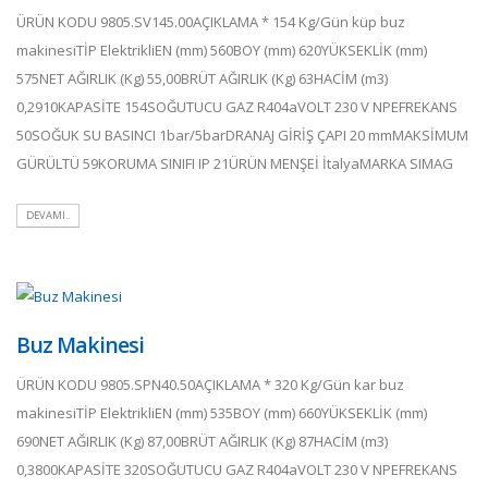
ÜRÜN KODU 9805.SV145.00AÇIKLAMA * 154 Kg/Gün küp buz
makinesiTİP ElektrikliEN (mm) 560BOY (mm) 620YÜKSEKLİK (mm)
575NET AĞIRLIK (Kg) 55,00BRÜT AĞIRLIK (Kg) 63HACİM (m3)
0,2910KAPASİTE 154SOĞUTUCU GAZ R404aVOLT 230 V NPEFREKANS
50SOĞUK SU BASINCI 1bar/5barDRANAJ GİRİŞ ÇAPI 20 mmMAKSİMUM
GÜRÜLTÜ 59KORUMA SINIFI IP 21ÜRÜN MENŞEİ İtalyaMARKA SIMAG
DEVAMI..
Buz Makinesi
ÜRÜN KODU 9805.SPN40.50AÇIKLAMA * 320 Kg/Gün kar buz
makinesiTİP ElektrikliEN (mm) 535BOY (mm) 660YÜKSEKLİK (mm)
690NET AĞIRLIK (Kg) 87,00BRÜT AĞIRLIK (Kg) 87HACİM (m3)
0,3800KAPASİTE 320SOĞUTUCU GAZ R404aVOLT 230 V NPEFREKANS