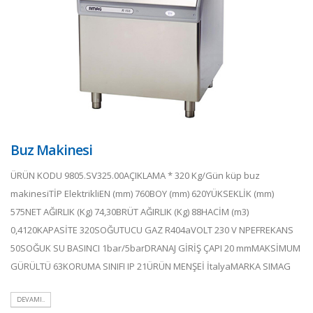
Buz Makinesi
ÜRÜN KODU 9805.SV325.00AÇIKLAMA * 320 Kg/Gün küp buz
makinesiTİP ElektrikliEN (mm) 760BOY (mm) 620YÜKSEKLİK (mm)
575NET AĞIRLIK (Kg) 74,30BRÜT AĞIRLIK (Kg) 88HACİM (m3)
0,4120KAPASİTE 320SOĞUTUCU GAZ R404aVOLT 230 V NPEFREKANS
50SOĞUK SU BASINCI 1bar/5barDRANAJ GİRİŞ ÇAPI 20 mmMAKSİMUM
GÜRÜLTÜ 63KORUMA SINIFI IP 21ÜRÜN MENŞEİ İtalyaMARKA SIMAG
DEVAMI..