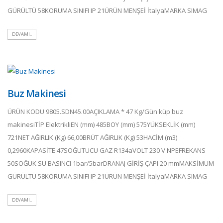
GÜRÜLTÜ 58KORUMA SINIFI IP 21ÜRÜN MENŞEİ İtalyaMARKA SIMAG
DEVAMI..
Buz Makinesi
ÜRÜN KODU 9805.SDN45.00AÇIKLAMA * 47 Kg/Gün küp buz
makinesiTİP ElektrikliEN (mm) 485BOY (mm) 575YÜKSEKLİK (mm)
721NET AĞIRLIK (Kg) 66,00BRÜT AĞIRLIK (Kg) 53HACİM (m3)
0,2960KAPASİTE 47SOĞUTUCU GAZ R134aVOLT 230 V NPEFREKANS
50SOĞUK SU BASINCI 1bar/5barDRANAJ GİRİŞ ÇAPI 20 mmMAKSİMUM
GÜRÜLTÜ 58KORUMA SINIFI IP 21ÜRÜN MENŞEİ İtalyaMARKA SIMAG
DEVAMI..