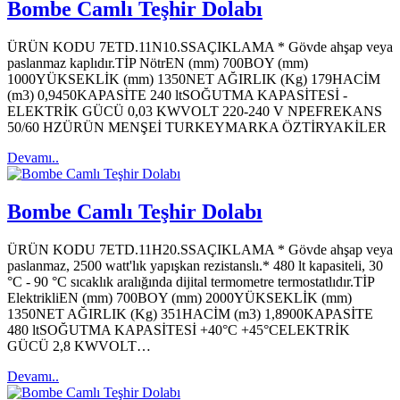
Bombe Camlı Teşhir Dolabı
ÜRÜN KODU 7ETD.11N10.SSAÇIKLAMA * Gövde ahşap veya
paslanmaz kaplıdır.TİP NötrEN (mm) 700BOY (mm)
1000YÜKSEKLİK (mm) 1350NET AĞIRLIK (Kg) 179HACİM
(m3) 0,9450KAPASİTE 240 ltSOĞUTMA KAPASİTESİ -
ELEKTRİK GÜCÜ 0,03 KWVOLT 220-240 V NPEFREKANS
50/60 HZÜRÜN MENŞEİ TURKEYMARKA ÖZTİRYAKİLER
Devamı..
Bombe Camlı Teşhir Dolabı
ÜRÜN KODU 7ETD.11H20.SSAÇIKLAMA * Gövde ahşap veya
paslanmaz, 2500 watt'lık yapışkan rezistanslı.* 480 lt kapasiteli, 30
°C - 90 °C sıcaklık aralığında dijital termometre termostatlıdır.TİP
ElektrikliEN (mm) 700BOY (mm) 2000YÜKSEKLİK (mm)
1350NET AĞIRLIK (Kg) 351HACİM (m3) 1,8900KAPASİTE
480 ltSOĞUTMA KAPASİTESİ +40°C +45°CELEKTRİK
GÜCÜ 2,8 KWVOLT…
Devamı..