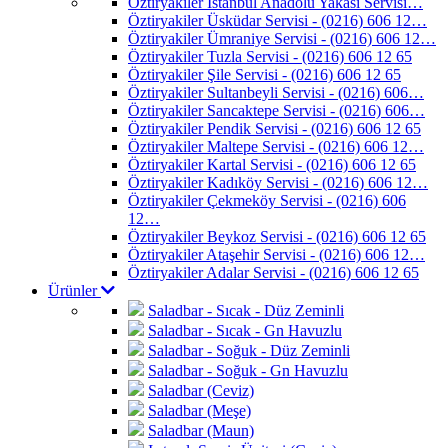
Öztiryakiler İstanbul Anadolu Yakası Servisi…
Öztiryakiler Üsküdar Servisi - (0216) 606 12…
Öztiryakiler Ümraniye Servisi - (0216) 606 12…
Öztiryakiler Tuzla Servisi - (0216) 606 12 65
Öztiryakiler Şile Servisi - (0216) 606 12 65
Öztiryakiler Sultanbeyli Servisi - (0216) 606…
Öztiryakiler Sancaktepe Servisi - (0216) 606…
Öztiryakiler Pendik Servisi - (0216) 606 12 65
Öztiryakiler Maltepe Servisi - (0216) 606 12…
Öztiryakiler Kartal Servisi - (0216) 606 12 65
Öztiryakiler Kadıköy Servisi - (0216) 606 12…
Öztiryakiler Çekmeköy Servisi - (0216) 606
12…
Öztiryakiler Beykoz Servisi - (0216) 606 12 65
Öztiryakiler Ataşehir Servisi - (0216) 606 12…
Öztiryakiler Adalar Servisi - (0216) 606 12 65
Ürünler
Saladbar - Sıcak - Düz Zeminli
Saladbar - Sıcak - Gn Havuzlu
Saladbar - Soğuk - Düz Zeminli
Saladbar - Soğuk - Gn Havuzlu
Saladbar (Ceviz)
Saladbar (Meşe)
Saladbar (Maun)