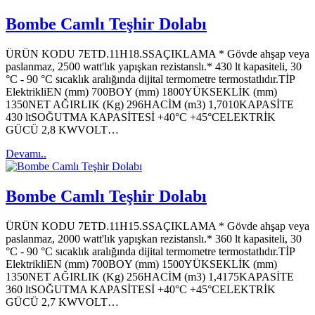
Bombe Camlı Teşhir Dolabı
ÜRÜN KODU 7ETD.11H18.SSAÇIKLAMA * Gövde ahşap veya
paslanmaz, 2500 watt'lık yapışkan rezistanslı.* 430 lt kapasiteli, 30
°C - 90 °C sıcaklık aralığında dijital termometre termostatlıdır.TİP
ElektrikliEN (mm) 700BOY (mm) 1800YÜKSEKLİK (mm)
1350NET AĞIRLIK (Kg) 296HACİM (m3) 1,7010KAPASİTE
430 ltSOĞUTMA KAPASİTESİ +40°C +45°CELEKTRİK
GÜCÜ 2,8 KWVOLT…
Devamı..
Bombe Camlı Teşhir Dolabı
ÜRÜN KODU 7ETD.11H15.SSAÇIKLAMA * Gövde ahşap veya
paslanmaz, 2000 watt'lık yapışkan rezistanslı.* 360 lt kapasiteli, 30
°C - 90 °C sıcaklık aralığında dijital termometre termostatlıdır.TİP
ElektrikliEN (mm) 700BOY (mm) 1500YÜKSEKLİK (mm)
1350NET AĞIRLIK (Kg) 256HACİM (m3) 1,4175KAPASİTE
360 ltSOĞUTMA KAPASİTESİ +40°C +45°CELEKTRİK
GÜCÜ 2,7 KWVOLT…